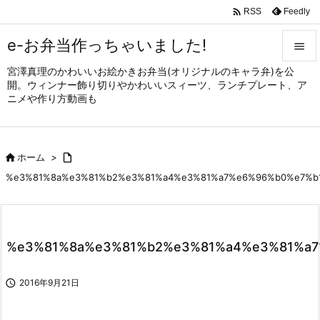

Feedly
RSS
e-お弁当作っちゃいました!

宮澤真理のかわいいお絵かきお弁当(オリジナルのキャラ弁)を公

開。ウィンナー飾り切りやかわいいスィーツ、ランチプレート、ア
メニュ
ニメや作り方動画も

サイド


ホーム
>

前へ
%e3%81%8a%e3%81%b2%e3%81%a4%e3%81%a7%e6%96%b0%e7%b1

次へ

検索
%e3%81%8a%e3%81%b2%e3%81%a4%e3%81%a7

2016年9月21日