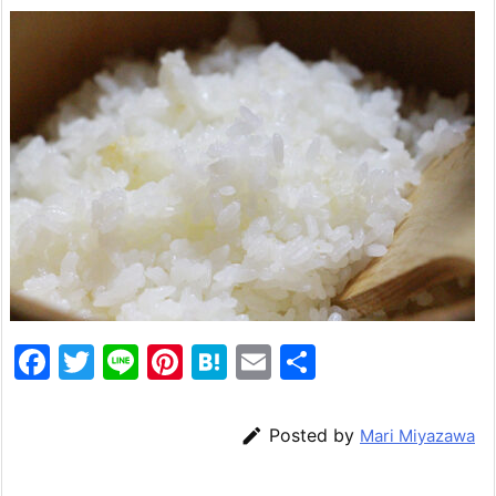
F
T
Li
Pi
H
E
共
a
w
n
nt
at
m
有
c
itt
e
er
e
ai

Posted by
Mari Miyazawa
e
er
e
n
l