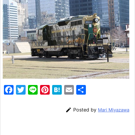
F
T
Li
Pi
H
E
共
a
w
n
nt
at
m
有
c
itt
e
er
e
ai

Posted by
Mari Miyazawa
e
er
e
n
l
b
st
a