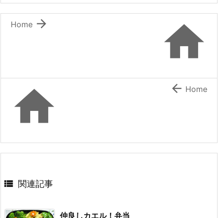
o
o


Home
k


Home

関連記事
仲良しカエル！弁当