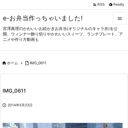

Feedly
RSS
e-お弁当作っちゃいました!

宮澤真理のかわいいお絵かきお弁当(オリジナルのキャラ弁)を公

開。ウィンナー飾り切りやかわいいスィーツ、ランチプレート、ア
メニュ
ニメや作り方動画も

サイド


ホーム
>

IMG_0611
前へ

次へ

IMG_0611
検索

2014年5月23日