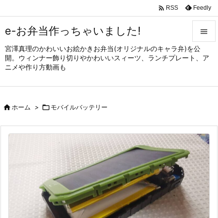

Feedly
RSS
e-お弁当作っちゃいました!

宮澤真理のかわいいお絵かきお弁当(オリジナルのキャラ弁)を公

開。ウィンナー飾り切りやかわいいスィーツ、ランチプレート、ア
メニュ
ニメや作り方動画も

サイド


ホーム
>

モバイルバッテリー
前へ

次へ

検索