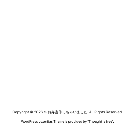
Copyright ©
2026
e-お弁当作っちゃいました!
All Rights Reserved.
WordPress Luxeritas Theme is provided by "
Thought is free
".