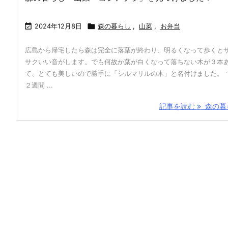

2024年12月8日

森の暮らし
,
山菜
,
お弁当
広島から帰宅したら森は完全に落葉が終わり、明るくなって歩くと
サクいい音がします。でも何故か葉が白くなって落ちない木が３本
て、とても美しいので勝手に「シルマリルの木」と名付けました。 
２週間 ...
記事を読む
森の暮ら 