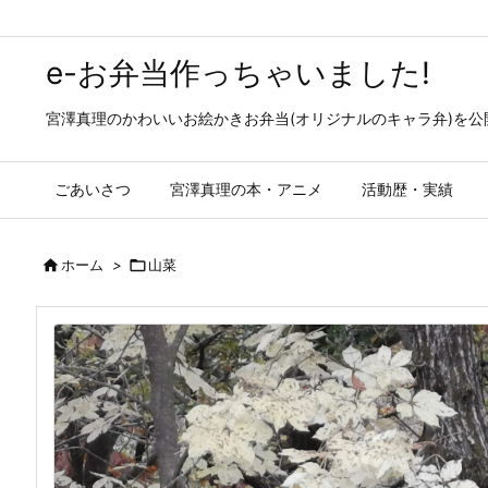
e-お弁当作っちゃいました!
宮澤真理のかわいいお絵かきお弁当(オリジナルのキャラ弁)を
ごあいさつ
宮澤真理の本・アニメ
活動歴・実績

ホーム
>

山菜