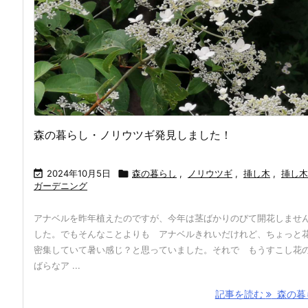
森の暮らし・ノリウツギ発見しました！

2024年10月5日

森の暮らし
,
ノリウツギ
,
挿し木
,
挿し木
ガーデニング
アナベルを昨年植えたのですが、今年は茎ばかりのびて開花しませ
した。でもそんなことよりも アナベルきれいだけれど、ちょっと
密集していて暑い感じ？と思っていました。それで もうすこし花
ばらなア ...
記事を読む
森の暮ら 