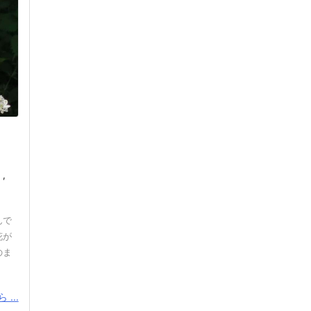
,
んで
花が
のま
...