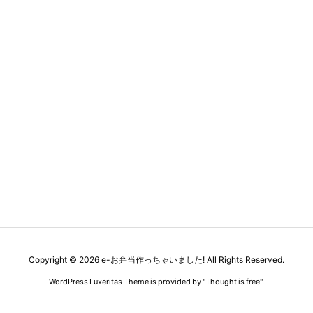
Copyright ©
2026
e-お弁当作っちゃいました!
All Rights Reserved.
WordPress Luxeritas Theme is provided by "
Thought is free
".