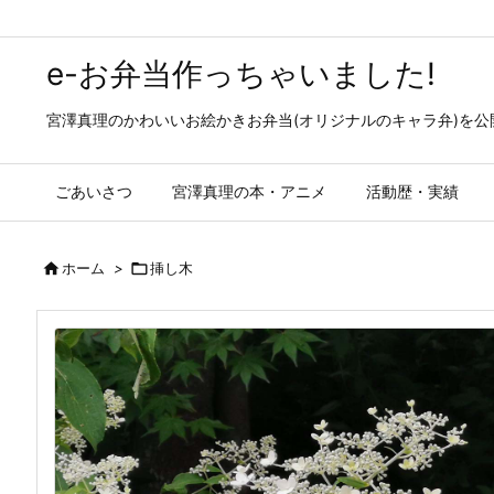
e-お弁当作っちゃいました!
宮澤真理のかわいいお絵かきお弁当(オリジナルのキャラ弁)を
ごあいさつ
宮澤真理の本・アニメ
活動歴・実績

ホーム
>

挿し木