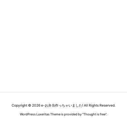
Copyright ©
2026
e-お弁当作っちゃいました!
All Rights Reserved.
WordPress Luxeritas Theme is provided by "
Thought is free
".