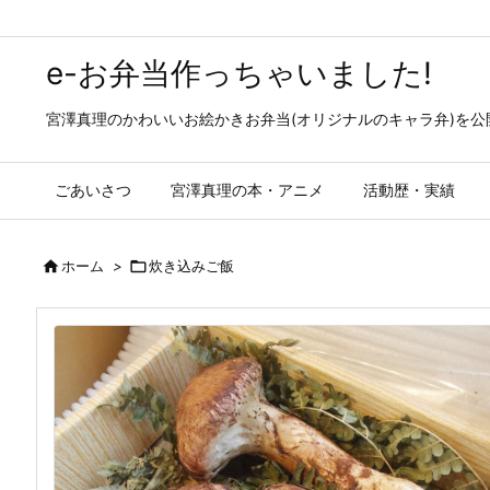
e-お弁当作っちゃいました!
宮澤真理のかわいいお絵かきお弁当(オリジナルのキャラ弁)を
ごあいさつ
宮澤真理の本・アニメ
活動歴・実績

ホーム
>

炊き込みご飯