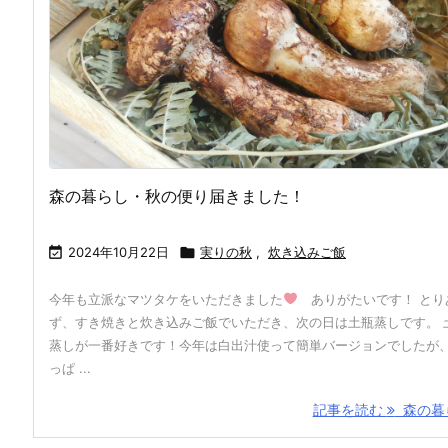
森の暮らし・秋の便り届きました！

2024年10月22日

実りの秋
,
炊き込みご飯
今年も立派なマツタケをいただきました
ありがたいです！ とり
ず、すき焼きと炊き込みご飯でいただき、次の日は土瓶蒸しです。 
蒸しが一番好きです！今年は白出汁使って簡単バージョンでしたが
っぱ ...
記事を読む
森の暮ら 