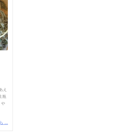
あえ
土瓶
、や
...