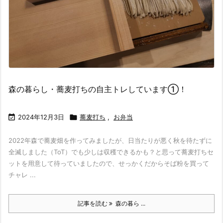
森の暮らし・蕎麦打ちの自主トレしています①！

2024年12月3日

蕎麦打ち
,
お弁当
2022年森で蕎麦畑を作ってみましたが、日当たりが悪く秋を待たずに
全滅しました（ToT）でも少しは収穫できるかも？と思って蕎麦打ちセ
ットを用意して待っていましたので、せっかくだからそば粉を買って
チャレ ...
記事を読む
森の暮ら ...