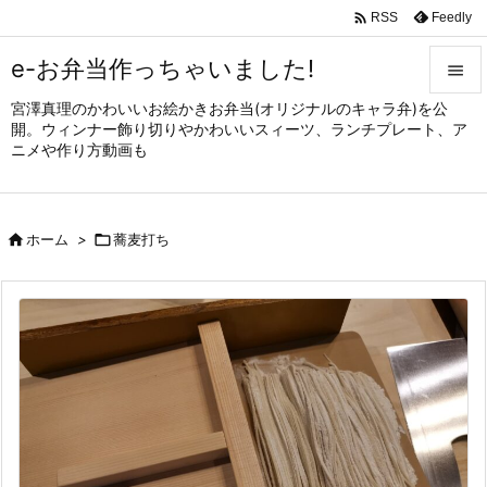

Feedly
RSS
e-お弁当作っちゃいました!

宮澤真理のかわいいお絵かきお弁当(オリジナルのキャラ弁)を公

開。ウィンナー飾り切りやかわいいスィーツ、ランチプレート、ア
メニュ
ニメや作り方動画も

サイド


ホーム
>

蕎麦打ち
前へ

次へ

検索