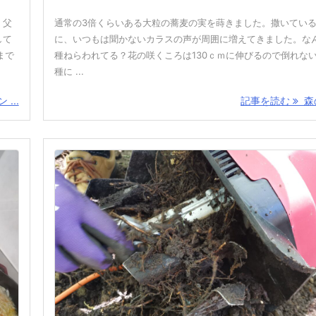
。父
通常の3倍くらいある大粒の蕎麦の実を蒔きました。撒いてい
して
に、いつもは聞かないカラスの声が周囲に増えてきました。な
まで
種ねらわれてる？花の咲くころは130ｃｍに伸びるので倒れな
種に ...
...
記事を読む
森の