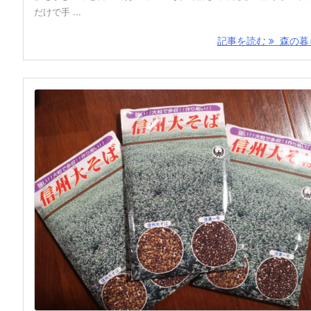
だけで手 ...
記事を読む
森の暮ら 