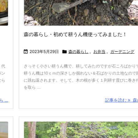
森の暮らし・初めて耕うん機使ってみました！

2023年5月29日

森の暮らし
,
お弁当
,
ガーデニング
。代
さっそく小さい耕うん機で、耕してみたのですが石ころばかり
パン
耕うん機は10ｃｍの深さしか掘れない＆石ばかりの土地なので
なら
に跳ね返されます。そして、木の根が多く１列耕す度びに巻き
を取ら ...
...
記事を読む
森の