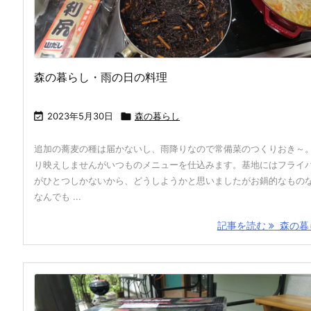
森の暮らし・雨の日の料理

2023年5月30日

森の暮らし
追加の蕎麦の種は届かないし、雨降りなので常備菜のつくりおき～
り映えしませんがいつものメニューを仕込みます。基地にはフライ
がひとつしかないから、どうしようかと思いましたがお鍋的なもの
なんでも ...
記事を読む
森の暮ら 