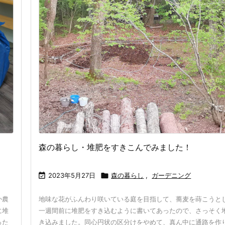
森の暮らし・堆肥をすきこんでみました！

2023年5月27日

森の暮らし
,
ガーデニング
か農
地味な花がふんわり咲いている庭を目指して、蕎麦を蒔こうと
に堆
一週間前に堆肥をすき込むように書いてあったので、さっそく
った
き込みました。同心円状の区分けをやめて、真ん中に通路を作