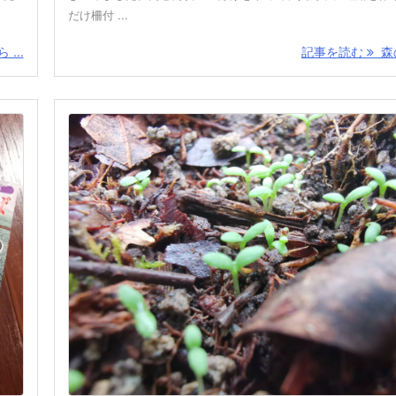
だけ柵付 ...
...
記事を読む
森の