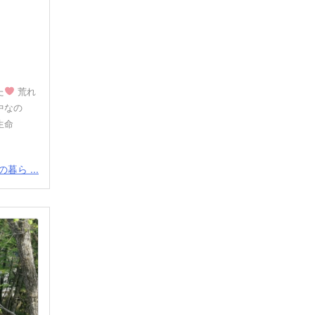
た
荒れ
中なの
生命
暮ら ...