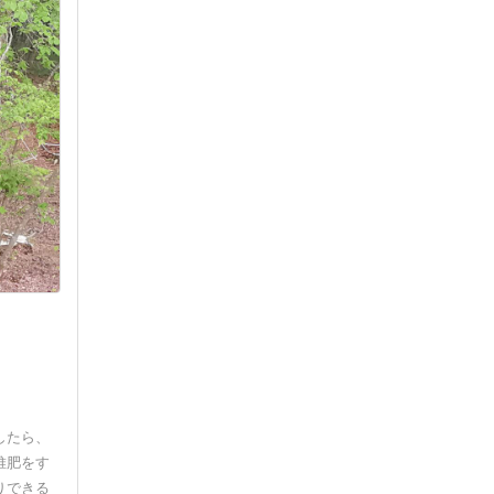
したら、
堆肥をす
りできる