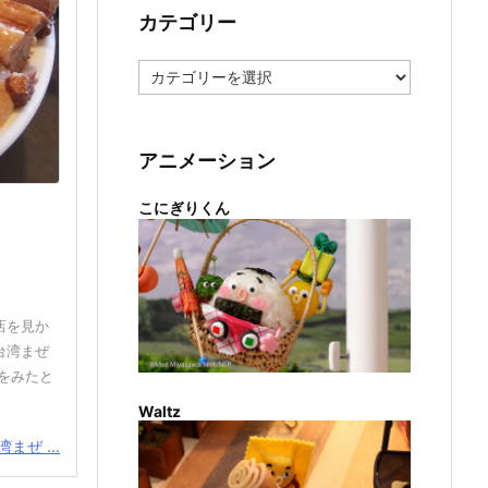
カテゴリー
カ
テ
ゴ
リ
ー
アニメーション
こにぎりくん
店を見か
台湾まぜ
をみたと
Waltz
まぜ ...