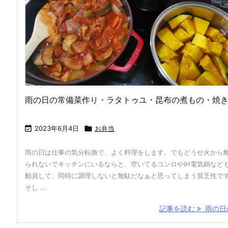
雨の日の常備菜作り・ラタトゥユ・昆布の煮もの・焼

2023年6月4日

お弁当
雨の日は仕事の気分転換で、よく料理をします。でもどうせ火から
られないでキッチンにいるならと、空いてるコンロやIH電気鍋など
動員して、同時に調理しないと無駄だなぁと思ってしまう貧乏性で
そし ...
記事を読む
雨の日の 