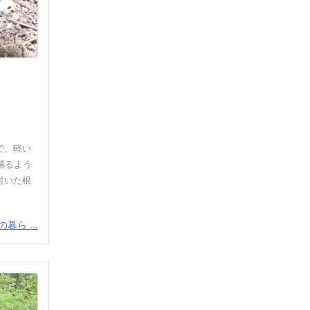
で、軽い
踊るよう
付いた根
暮ら ...