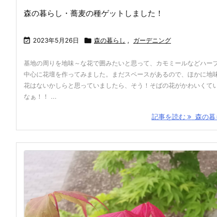
森の暮らし・蕎麦の種ゲットしました！

2023年5月26日

森の暮らし
,
ガーデニング
基地の周りを地味～な花で囲みたいと思って、カモミールなどハー
中心に花壇を作ってみました。まだスペースがあるので、ほかに地
花はないかしらと思っていましたら、そう！そばの花がかわいくて
なぁ！！ ...
記事を読む
森の暮ら 