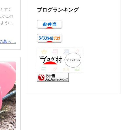
ブログランキング
るとすぐ
んかこの
いように、
暮ら ...