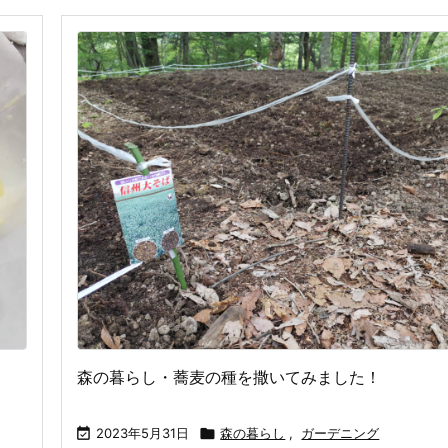
森の暮らし・蕎麦の種を撒いてみました！

2023年5月31日

森の暮らし
,
ガーデニング