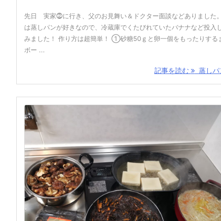
先日 実家⓶に行き、父のお見舞い＆ドクター面談などありました
は蒸しパンが好きなので、冷蔵庫でくたびれていたバナナなど投入
みました！ 作り方は超簡単！ ①砂糖50ｇと卵一個をもったりする
ボー ...
記事を読む
蒸しパン 