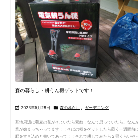
森の暮らし・耕うん機ゲットです！

2023年5月28日

森の暮らし
,
ガーデニング
基地周辺に蕎麦の花がそよいだら素敵！なんて思っていたら、なん
業が始まっちゃってます！！そばの種をゲットしたら蒔く一週間前
肥をすき込めと書いてあって！！それで耕してみたら２畳くらいや