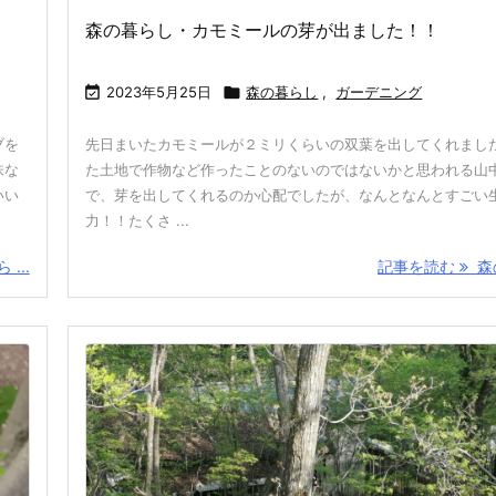
森の暮らし・カモミールの芽が出ました！！

2023年5月25日

森の暮らし
,
ガーデニング
ブを
先日まいたカモミールが２ミリくらいの双葉を出してくれまし
味な
た土地で作物など作ったことのないのではないかと思われる山
いい
で、芽を出してくれるのか心配でしたが、なんとなんとすごい
力！！たくさ ...
...
記事を読む
森の