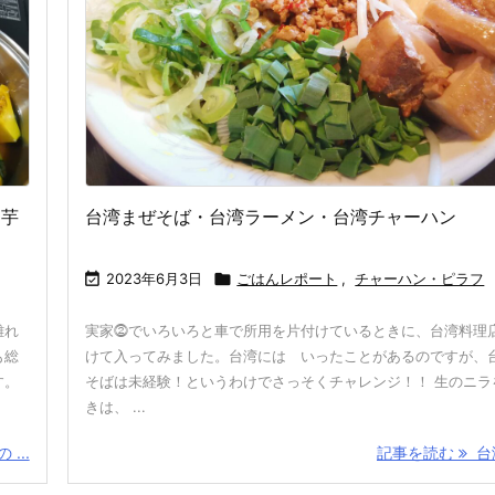
き芋
台湾まぜそば・台湾ラーメン・台湾チャーハン

2023年6月3日

ごはんレポート
,
チャーハン・ピラフ
離れ
実家⓶でいろいろと車で所用を片付けているときに、台湾料理
も総
けて入ってみました。台湾には いったことがあるのですが、
す。
そばは未経験！というわけでさっそくチャレンジ！！ 生のニラ
きは、 ...
...
記事を読む
台湾