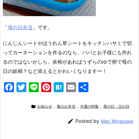
「
母の日弁当
」です。
にんじんシートやほうれん草シートをキッチンハサミで切
ってカーネーションを作るのなら、パパとお子様にも作れ
るのではないかしら。余裕があればうずらのゆで卵で母の
日の妖精？など添えるとかわいくなりますー！
F
T
Li
Pi
H
E
共
a
w
n
nt
at
m
有
c
itt
e
er
e
ai

お知らせ
,
春のお弁当
,
今週の特集
,
母の日・父の日
e
er
e
n
l

Posted by
Mari Miyazawa
b
st
a
o