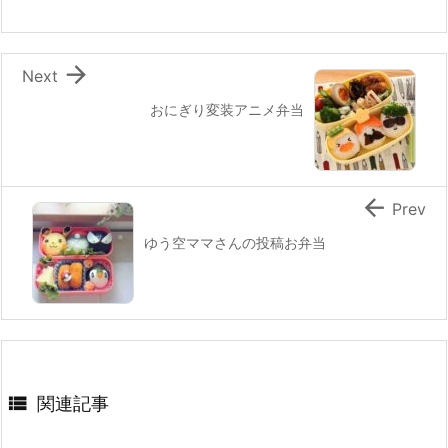
o
k

Next
おにぎり変装アニメ弁当

Prev
ゆう空ママさんの投稿お弁当

関連記事