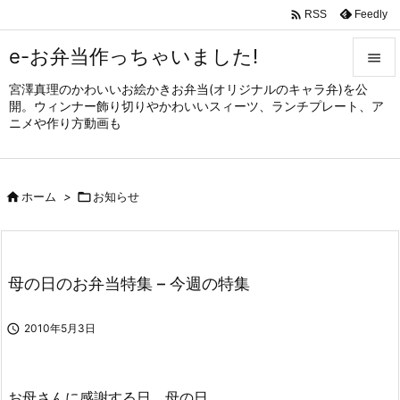

Feedly
RSS
e-お弁当作っちゃいました!

宮澤真理のかわいいお絵かきお弁当(オリジナルのキャラ弁)を公

開。ウィンナー飾り切りやかわいいスィーツ、ランチプレート、ア
メニュ
ニメや作り方動画も

サイド


ホーム
>

お知らせ
前へ

次へ

母の日のお弁当特集 – 今週の特集
検索

2010年5月3日
お母さんに感謝する日、母の日。