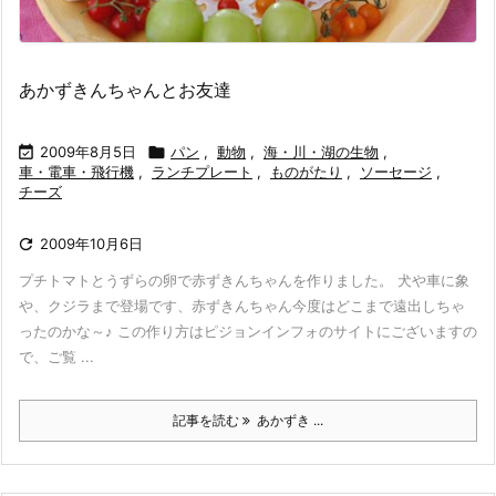
あかずきんちゃんとお友達

2009年8月5日

パン
,
動物
,
海・川・湖の生物
,
車・電車・飛行機
,
ランチプレート
,
ものがたり
,
ソーセージ
,
チーズ

2009年10月6日
プチトマトとうずらの卵で赤ずきんちゃんを作りました。 犬や車に象
や、クジラまで登場です、赤ずきんちゃん今度はどこまで遠出しちゃ
ったのかな～♪ この作り方はピジョンインフォのサイトにございますの
で、ご覧 ...
記事を読む
あかずき ...