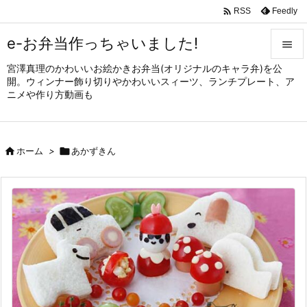

Feedly
RSS
e-お弁当作っちゃいました!

宮澤真理のかわいいお絵かきお弁当(オリジナルのキャラ弁)を公

開。ウィンナー飾り切りやかわいいスィーツ、ランチプレート、ア
メニュ
ニメや作り方動画も

サイド


ホーム
>

あかずきん
前へ

次へ

検索