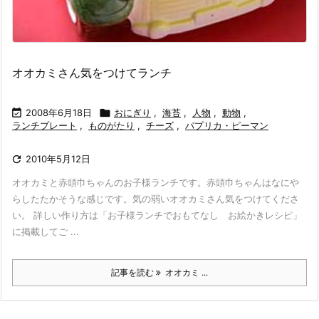
オオカミさん気をつけてランチ

2008年6月18日

おにぎり
,
海苔
,
人物
,
動物
,
ランチプレート
,
ものがたり
,
チーズ
,
パプリカ・ピーマン

2010年5月12日
オオカミと赤頭巾ちゃんのお子様ランチです。赤頭巾ちゃんはなにや
らしたたかそうな感じです。気の弱いオオカミさん気をつけてくださ
い。 詳しい作り方は「お子様ランチでおもてなし お絵かきレシピ」
に掲載してご ...
記事を読む
オオカミ ...