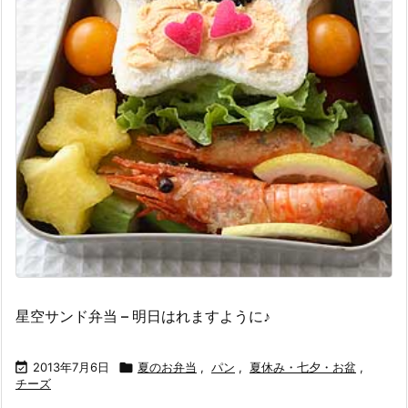
星空サンド弁当 – 明日はれますように♪

2013年7月6日

夏のお弁当
,
パン
,
夏休み・七夕・お盆
,
チーズ