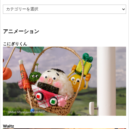
カ
テ
ゴ
リ
ー
アニメーション
こにぎりくん
Waltz