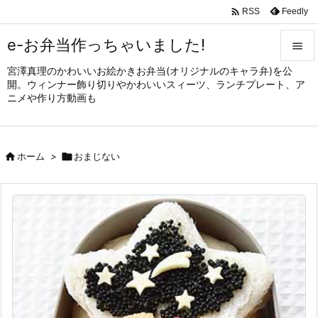

Feedly
RSS
e-お弁当作っちゃいました!

宮澤真理のかわいいお絵かきお弁当(オリジナルのキャラ弁)を公

開。ウィンナー飾り切りやかわいいスィーツ、ランチプレート、ア
メニュ
ニメや作り方動画も

サイド


ホーム
>

おまじない
前へ

次へ

検索