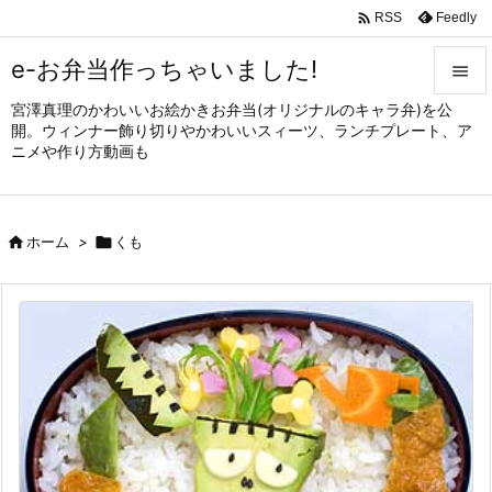

Feedly
RSS
e-お弁当作っちゃいました!

宮澤真理のかわいいお絵かきお弁当(オリジナルのキャラ弁)を公

開。ウィンナー飾り切りやかわいいスィーツ、ランチプレート、ア
メニュ
ニメや作り方動画も

サイド


ホーム
>

くも
前へ

次へ

検索