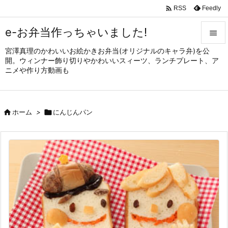

Feedly
RSS
e-お弁当作っちゃいました!

宮澤真理のかわいいお絵かきお弁当(オリジナルのキャラ弁)を公

開。ウィンナー飾り切りやかわいいスィーツ、ランチプレート、ア
メニュ
ニメや作り方動画も

サイド


ホーム
>

にんじんパン
前へ

次へ

検索