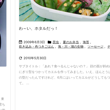
わ～い、ホタルだっ！

2009年6月3日

昆虫
,
夏のお弁当
,
海苔
,
炊き込み・色つきごはん
,
海・川・湖の生物
,
ソーセージ
,

2010年5月30日
サブタイトル：「あれ？食べるんじゃないの？」 顔の面が斜め
にぎり型をつかってカエルを作ってみました。いえ、ほんとう
の型だったんですけれど、6月にはいってカエルがどうしても
て。 ...
、東
育ち
な蛍