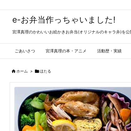
e-お弁当作っちゃいました!
宮澤真理のかわいいお絵かきお弁当(オリジナルのキャラ弁)を
ごあいさつ
宮澤真理の本・アニメ
活動歴・実績

ホーム
>

ほたる