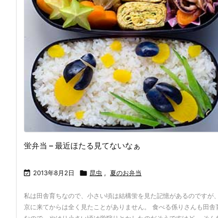
蛍弁当 – 最近ほたる見てないなぁ

2013年8月2日

昆虫
,
夏のお弁当
私は田舎育ちなので、小さい頃は結構蛍を見た記憶があるのですが
京に来てからは全く見たことがありません。 食べる係りさんも田舎
なので、やはり小さい頃は蛍狩りとかしたのだそうですけど。 そん