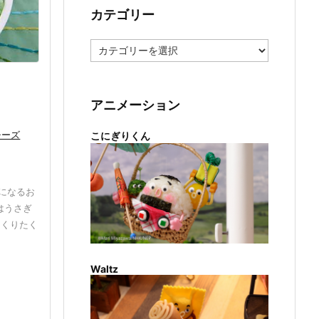
カテゴリー
カ
テ
ゴ
リ
ー
アニメーション
チーズ
こにぎりくん
になるお
はうさぎ
つくりたく
Waltz