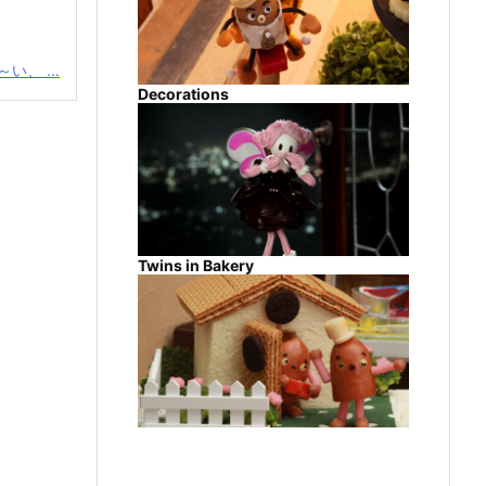
い、 ...
Decorations
Twins in Bakery