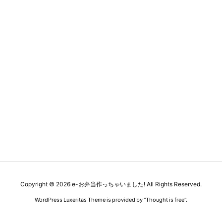
Copyright ©
2026
e-お弁当作っちゃいました!
All Rights Reserved.
WordPress Luxeritas Theme is provided by "
Thought is free
".