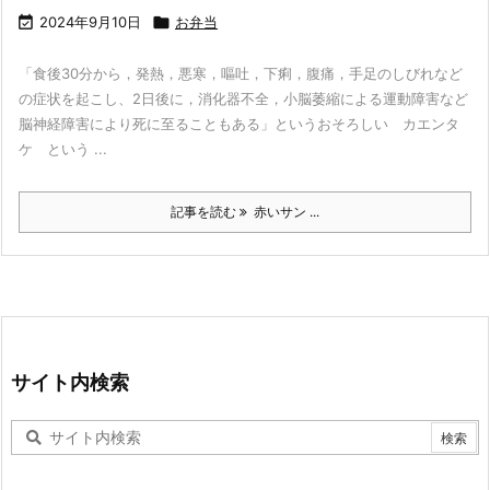

2024年9月10日

お弁当
「食後30分から，発熱，悪寒，嘔吐，下痢，腹痛，手足のしびれなど
の症状を起こし、2日後に，消化器不全，小脳萎縮による運動障害など
脳神経障害により死に至ることもある」というおそろしい カエンタ
ケ という ...
記事を読む
赤いサン ...
サイト内検索