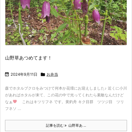
山野草あつめてます！

2024年9月11日

お弁当
森でホタルブクロをみつけて何本か花壇にお迎えしました♪ 近くに小川
があればホタルが来て、この花の中で光ってくれたら素敵なんだけど
なぁ
これはキツリフネ です。黄釣舟 キク目群 ツツジ目 ツリ
フネソ ...
記事を読む
山野草あ ...