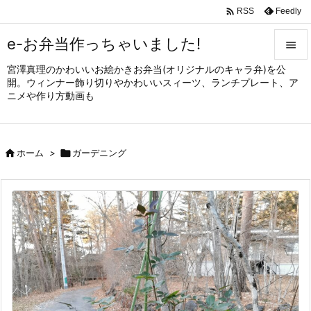

Feedly
RSS
e-お弁当作っちゃいました!

宮澤真理のかわいいお絵かきお弁当(オリジナルのキャラ弁)を公

開。ウィンナー飾り切りやかわいいスィーツ、ランチプレート、ア
メニュ
ニメや作り方動画も

サイド


ホーム
>

ガーデニング
前へ

次へ

検索