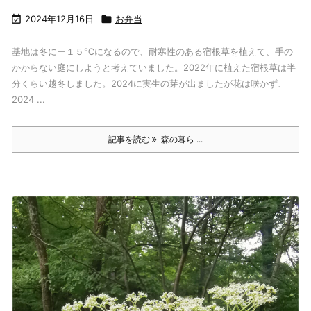

2024年12月16日

お弁当
基地は冬にー１５℃になるので、耐寒性のある宿根草を植えて、手の
かからない庭にしようと考えていました。2022年に植えた宿根草は半
分くらい越冬しました。2024に実生の芽が出ましたが花は咲かず、
2024 ...
記事を読む
森の暮ら ...