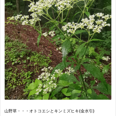
山野草・・・オトコエシとキンミズヒキ(金水引)