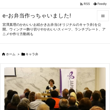

Feedly
RSS
e-お弁当作っちゃいました!

宮澤真理のかわいいお絵かきお弁当(オリジナルのキャラ弁)を公

開。ウィンナー飾り切りやかわいいスィーツ、ランチプレート、ア
メニュ
ニメや作り方動画も

サイド


ホーム
>

キャラ弁
前へ

次へ

検索