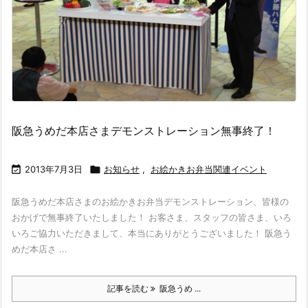
阪急うめだ本店さまデモンストレーション無事終了！

2013年7月3日

お知らせ
,
お絵かきお弁当関連イベント
阪急うめだ本店さまのお絵かきお弁当デモンストレーション、皆様の
おかげで無事終了いたしました！ お客さま、スタッフの皆さま、いろ
いろご協力いただきまして、本当にありがとうございました！ 阪急う
めだ本店さ ...
記事を読む
阪急うめ ...