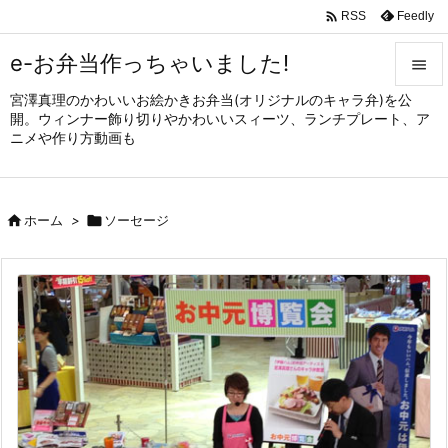

Feedly
RSS
e-お弁当作っちゃいました!

宮澤真理のかわいいお絵かきお弁当(オリジナルのキャラ弁)を公

開。ウィンナー飾り切りやかわいいスィーツ、ランチプレート、ア
メニュ
ニメや作り方動画も

サイド


ホーム
>

ソーセージ
前へ

次へ

検索