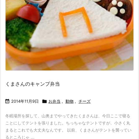
くまさんのキャンプ弁当

2014年11月9日

お弁当
,
動物
,
チーズ
冬眠場所を探して、山奥までやってきたくまさんは、今日ここで寝る
ことにしてテントを張りました。ちっちゃなテントですが、小さく丸
まるとこれでも大丈夫なんです。 以前、くまさんがテントを襲ってい
るところじゃ ...