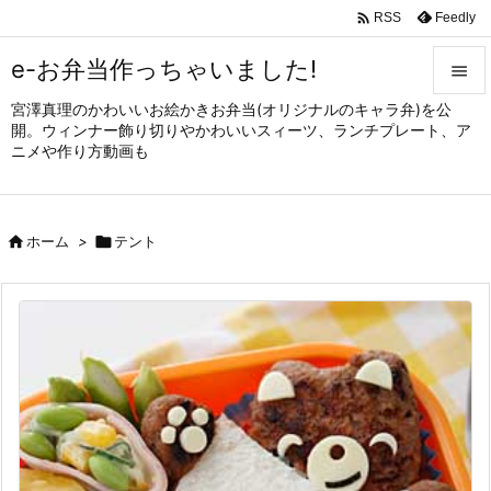

Feedly
RSS
e-お弁当作っちゃいました!

宮澤真理のかわいいお絵かきお弁当(オリジナルのキャラ弁)を公

開。ウィンナー飾り切りやかわいいスィーツ、ランチプレート、ア
メニュ
ニメや作り方動画も

サイド


ホーム
>

テント
前へ

次へ

検索