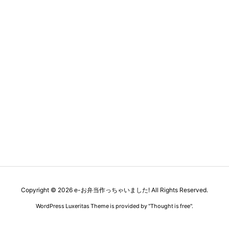
Copyright ©
2026
e-お弁当作っちゃいました!
All Rights Reserved.
WordPress Luxeritas Theme is provided by "
Thought is free
".