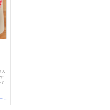
さん
はに
いて
...