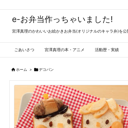
e-お弁当作っちゃいました!
宮澤真理のかわいいお絵かきお弁当(オリジナルのキャラ弁)を
ごあいさつ
宮澤真理の本・アニメ
活動歴・実績

ホーム
>

デコパン