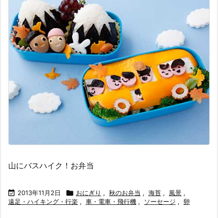
山にバスハイク！お弁当

2013年11月2日

おにぎり
,
秋のお弁当
,
海苔
,
風景
,
遠足・ハイキング・行楽
,
車・電車・飛行機
,
ソーセージ
,
卵