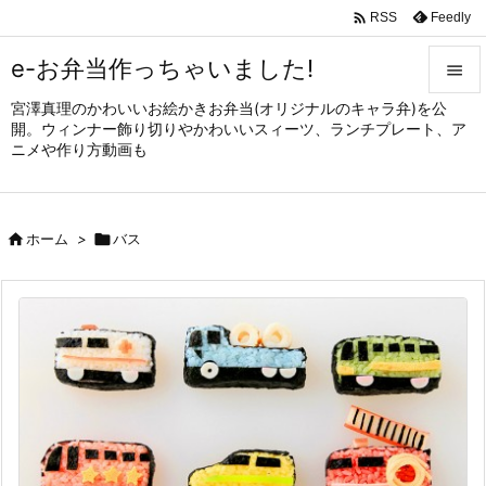

Feedly
RSS
e-お弁当作っちゃいました!

宮澤真理のかわいいお絵かきお弁当(オリジナルのキャラ弁)を公

開。ウィンナー飾り切りやかわいいスィーツ、ランチプレート、ア
メニュ
ニメや作り方動画も

サイド


ホーム
>

バス
前へ

次へ

検索