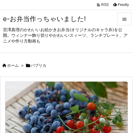

Feedly
RSS
e-お弁当作っちゃいました!

宮澤真理のかわいいお絵かきお弁当(オリジナルのキャラ弁)を公

開。ウィンナー飾り切りやかわいいスィーツ、ランチプレート、ア
メニュ
ニメや作り方動画も

サイド


ホーム
>

パプリカ
前へ

次へ

検索