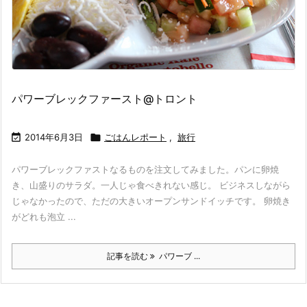
パワーブレックファースト@トロント

2014年6月3日

ごはんレポート
,
旅行
パワーブレックファストなるものを注文してみました。パンに卵焼
き、山盛りのサラダ。一人じゃ食べきれない感じ。 ビジネスしながら
じゃなかったので、ただの大きいオープンサンドイッチです。 卵焼き
がどれも泡立 ...
記事を読む
パワーブ ...