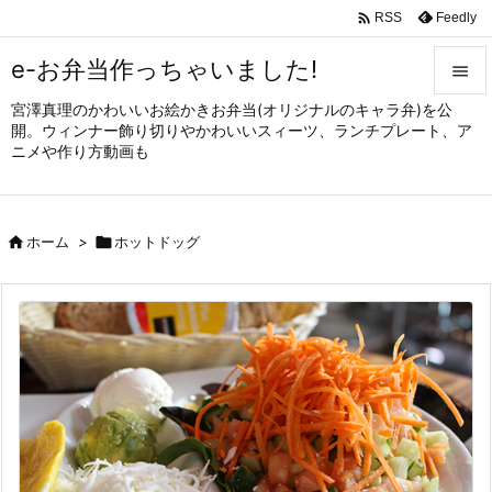

Feedly
RSS
e-お弁当作っちゃいました!

宮澤真理のかわいいお絵かきお弁当(オリジナルのキャラ弁)を公

開。ウィンナー飾り切りやかわいいスィーツ、ランチプレート、ア
メニュ
ニメや作り方動画も

サイド


ホーム
>

ホットドッグ
前へ

次へ

検索