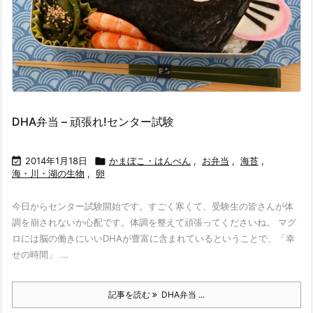
DHA弁当 – 頑張れ!センター試験

2014年1月18日

かまぼこ・はんぺん
,
お弁当
,
海苔
,
海・川・湖の生物
,
卵
今日からセンター試験開始です。すごく寒くて、受験生の皆さんが体
調を崩されないか心配です。体調を整えて頑張ってくださいね。 マグ
ロには脳の働きにいいDHAが豊富に含まれているということで、「幸
せの時間」 ...
記事を読む
DHA弁当 ...