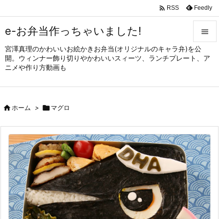

Feedly
RSS
e-お弁当作っちゃいました!

宮澤真理のかわいいお絵かきお弁当(オリジナルのキャラ弁)を公

開。ウィンナー飾り切りやかわいいスィーツ、ランチプレート、ア
メニュ
ニメや作り方動画も

サイド


ホーム
>

マグロ
前へ

次へ

検索