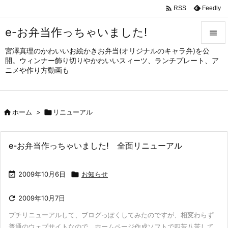

Feedly
RSS
e-お弁当作っちゃいました!

宮澤真理のかわいいお絵かきお弁当(オリジナルのキャラ弁)を公

開。ウィンナー飾り切りやかわいいスィーツ、ランチプレート、ア
メニュ
ニメや作り方動画も

サイド


ホーム
>

リニューアル
前へ

次へ
e-お弁当作っちゃいました! 全面リニューアル

検索

2009年10月6日

お知らせ

2009年10月7日
プチリニューアルして、ブログっぽくしてみたのですが、相変わらず
普通のウェブサイトなので、ホームページ作成ソフトで四苦八苦して