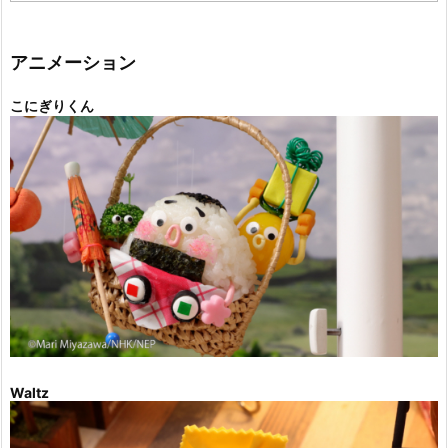
ゴ
リ
ー
アニメーション
こにぎりくん
Waltz