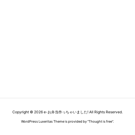
Copyright ©
2026
e-お弁当作っちゃいました!
All Rights Reserved.
WordPress Luxeritas Theme is provided by "
Thought is free
".