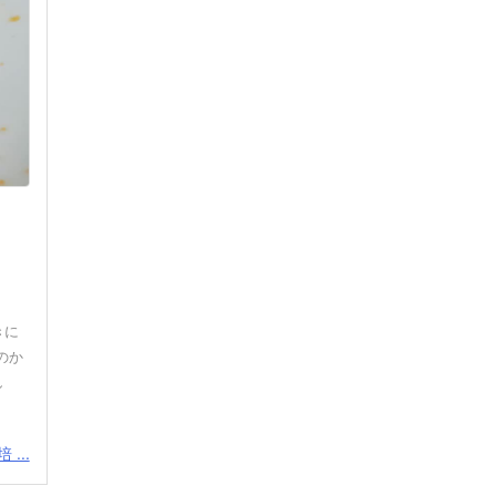
きに
のか
し
...