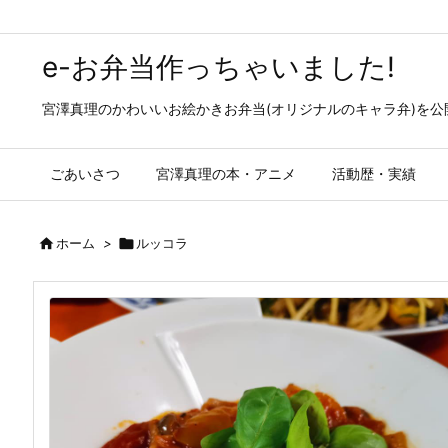
e-お弁当作っちゃいました!
宮澤真理のかわいいお絵かきお弁当(オリジナルのキャラ弁)を
ごあいさつ
宮澤真理の本・アニメ
活動歴・実績

ホーム
>

ルッコラ