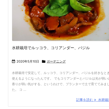
水耕栽培でルッコラ、コリアンダー、バジル

2020年5月10日

ガーデニング
水耕栽培で安定して、ルッコラ、コリアンダー、バジルを好きなと
使えるようになったんです。 でもコリアンダーとバジルは光が弱い
香りが弱い気がする、というわけで、プランターで土で育ててみま
た。 コ ...
記事を読む
水耕栽培 