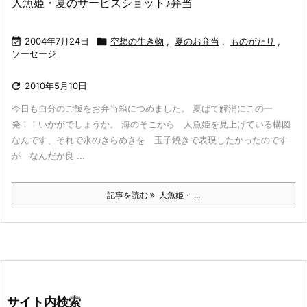
人魚姫・夏のサービスショット♪弁当

2004年7月24日

空想の生き物
,
夏のお弁当
,
ものがたり
,
ソーセージ

2010年5月10日
今日も自分のご飯をお弁当箱につめました。 夏ばて解消にこの一
発！！いかがでしょうか。 海のそこから 人魚姫を見上げている構図
なんです、それで水のきらめきを 玉子焼きで表現したかったのです
が なんだか良 ...
記事を読む
人魚姫・ ...
サイト内検索