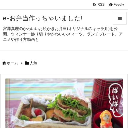

Feedly
RSS
e-お弁当作っちゃいました!

宮澤真理のかわいいお絵かきお弁当(オリジナルのキャラ弁)を公

開。ウィンナー飾り切りやかわいいスィーツ、ランチプレート、ア
メニュ
ニメや作り方動画も

サイド


ホーム
>

人魚
前へ

次へ

検索