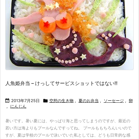
人魚姫弁当 – けっしてサービスショットではない!!

2013年7月25日

空想の生き物
,
夏のお弁当
,
ソーセージ
,
卵
,
にんじん
暑いです。暑い夏には、やっぱり海と思ってしまうのですが、最近の
若い方は海よりもプールなんですってね。 プールももちろんいいので
すが、夏は学校のプールで泳いでいた私としては、どうも日常的な感