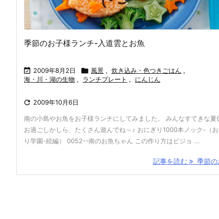
季節のお子様ランチ-入道雲とお魚

2009年8月2日

風景
,
炊き込み・色つきごはん
,
海・川・湖の生物
,
ランチプレート
,
にんじん

2009年10月6日
南の小島やお魚をお子様ランチにしてみました。 みんなすてきな夏
お過ごしかしら、たくさん遊んでね～♪ おにぎり1000本ノック-（
り学園-続編） 0052--南のお魚ちゃん この作り方はピジョ ...
記事を読む
季節のお 