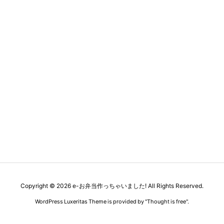
Copyright ©
2026
e-お弁当作っちゃいました!
All Rights Reserved.
WordPress Luxeritas Theme is provided by "
Thought is free
".