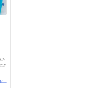
休み
おにぎ
...