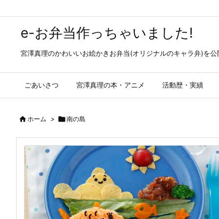
e-お弁当作っちゃいました!
宮澤真理のかわいいお絵かきお弁当(オリジナルのキャラ弁)を
ごあいさつ
宮澤真理の本・アニメ
活動歴・実績

ホーム
>

南の島