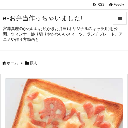

Feedly
RSS
e-お弁当作っちゃいました!

宮澤真理のかわいいお絵かきお弁当(オリジナルのキャラ弁)を公

開。ウィンナー飾り切りやかわいいスィーツ、ランチプレート、ア
メニュ
ニメや作り方動画も

サイド


ホーム
>

原人
前へ

次へ

検索