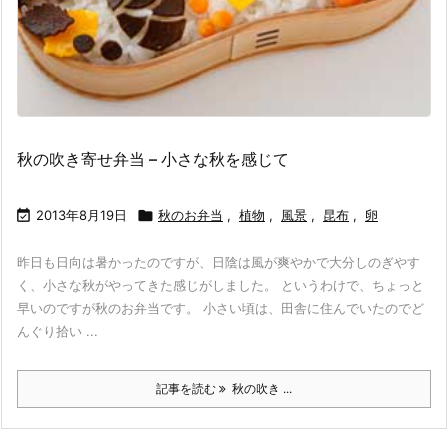
秋の吹き寄せ弁当 – 小さな秋を感じて

2013年8月19日

秋のお弁当
,
植物
,
風景
,
昆布
,
卵
昨日も日向は暑かったのですが、日陰は風が爽やかで大分しのぎやす
く、小さな秋がやってきた感じがしました。 というわけで、ちょっと
早いのですが秋のお弁当です。 小さい頃は、田舎に住んでいたのでど
んぐり拾い ...
記事を読む
秋の吹き ...