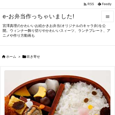

Feedly
RSS
e-お弁当作っちゃいました!

宮澤真理のかわいいお絵かきお弁当(オリジナルのキャラ弁)を公

開。ウィンナー飾り切りやかわいいスィーツ、ランチプレート、ア
メニュ
ニメや作り方動画も

サイド


ホーム
>

吹き寄せ
前へ

次へ

検索