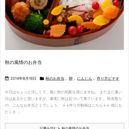
秋の風情のお弁当

2014年8月16日

秋のお弁当
,
卵
,
にんじん
,
作り方ビデオ
今日はちょっと涼しくて、風に秋の気配を感じますね。 まだまだ暑い
日はあるかと思いますが、着実に秋は近づいて来ています。 秋先取り
の、こんなお弁当どうでしょう。 ↓↓作り方動画はこちら↓↓ 他にも
たくさ ...
記事を読む
秋の風情のお弁当