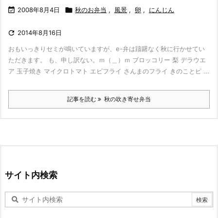

2008年8月4日

秋のお弁当
,
風景
,
卵
,
にんじん

2014年8月16日
おもいっきりセミが鳴いていますが、e-弁は躊躇なく秋に行かせてい
ただきます。 も、申し訳ない。ｍ（＿）ｍ ブロッコリー 梨 デラウエ
ア 玉子焼き マイクロトマト エビフライ さんまのフライ きのことピ ...
記事を読む
秋の吹き寄せ弁当
サイト内検索