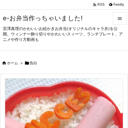

Feedly
RSS
e-お弁当作っちゃいました!

宮澤真理のかわいいお絵かきお弁当(オリジナルのキャラ弁)を公

開。ウィンナー飾り切りやかわいいスィーツ、ランチプレート、ア
メニュ
ニメや作り方動画も

サイド


ホーム
>

告白
前へ

次へ

検索