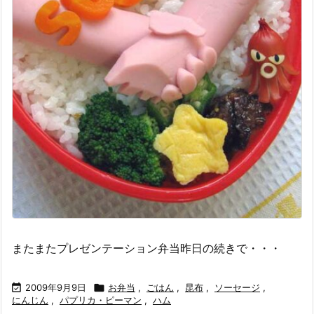
またまたプレゼンテーション弁当昨日の続きで・・・

2009年9月9日

お弁当
,
ごはん
,
昆布
,
ソーセージ
,
にんじん
,
パプリカ・ピーマン
,
ハム