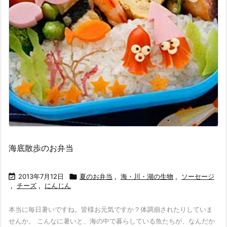
海底散歩のお弁当

2013年7月12日

夏のお弁当
,
海・川・湖の生物
,
ソーセージ
,
チーズ
,
にんじん
本当に毎日暑いですね。皆様お元気ですか？体調崩されたりしていま
せんか。 こんなに暑いと、海の中で暮らしている魚たちが、なんだか