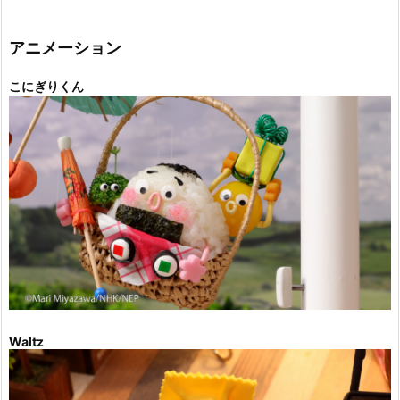
ゴ
リ
ー
アニメーション
こにぎりくん
Waltz