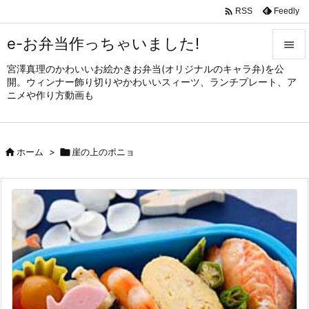

Feedly
RSS
e-お弁当作っちゃいました!

宮澤真理のかわいいお絵かきお弁当(オリジナルのキャラ弁)を公

開。ウィンナー飾り切りやかわいいスィーツ、ランチプレート、ア
メニュ
ニメや作り方動画も

サイド


ホーム
>

崖の上のポニョ
前へ

次へ

検索