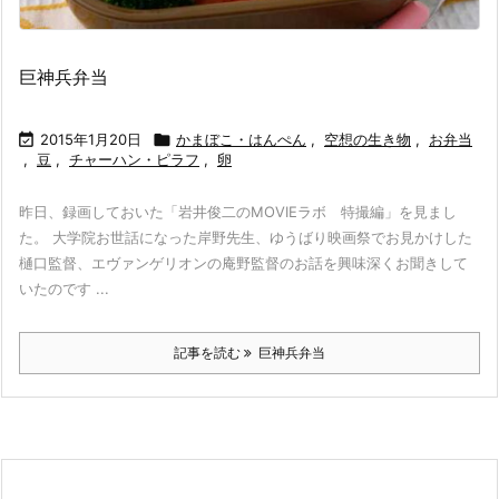
巨神兵弁当

2015年1月20日

かまぼこ・はんぺん
,
空想の生き物
,
お弁当
,
豆
,
チャーハン・ピラフ
,
卵
昨日、録画しておいた「岩井俊二のMOVIEラボ 特撮編」を見まし
た。 大学院お世話になった岸野先生、ゆうばり映画祭でお見かけした
樋口監督、エヴァンゲリオンの庵野監督のお話を興味深くお聞きして
いたのです ...
記事を読む
巨神兵弁当