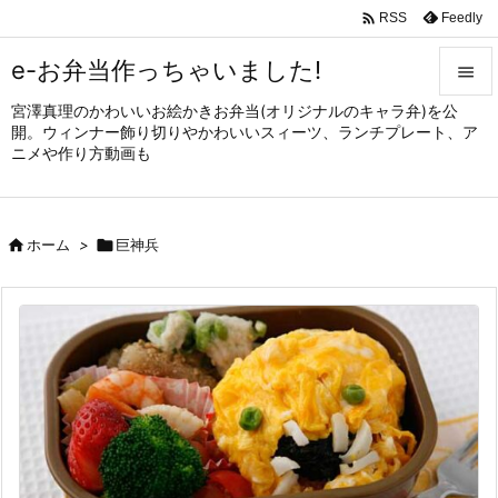

Feedly
RSS
e-お弁当作っちゃいました!

宮澤真理のかわいいお絵かきお弁当(オリジナルのキャラ弁)を公

開。ウィンナー飾り切りやかわいいスィーツ、ランチプレート、ア
メニュ
ニメや作り方動画も

サイド


ホーム
>

巨神兵
前へ

次へ

検索