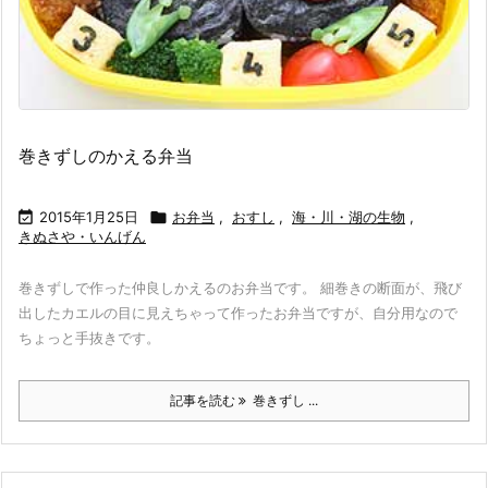
巻きずしのかえる弁当

2015年1月25日

お弁当
,
おすし
,
海・川・湖の生物
,
きぬさや・いんげん
巻きずしで作った仲良しかえるのお弁当です。 細巻きの断面が、飛び
出したカエルの目に見えちゃって作ったお弁当ですが、自分用なので
ちょっと手抜きです。
記事を読む
巻きずし ...