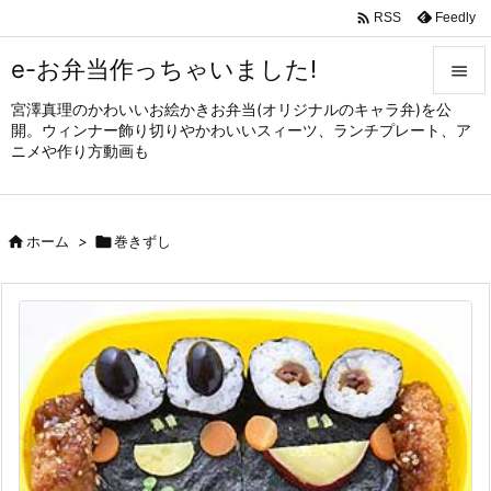

Feedly
RSS
e-お弁当作っちゃいました!

宮澤真理のかわいいお絵かきお弁当(オリジナルのキャラ弁)を公

開。ウィンナー飾り切りやかわいいスィーツ、ランチプレート、ア
メニュ
ニメや作り方動画も

サイド


ホーム
>

巻きずし
前へ

次へ

検索