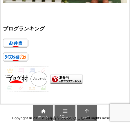
ブログランキング



メニュー
上へ
ホーム
Copyright ©
2026
e-お弁当作っちゃいました!
All Rights Reserved.
WordPress Luxeritas Theme is provided by "
Thought is free
".