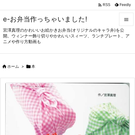

Feedly
RSS
e-お弁当作っちゃいました!

宮澤真理のかわいいお絵かきお弁当(オリジナルのキャラ弁)を公

開。ウィンナー飾り切りやかわいいスィーツ、ランチプレート、ア
メニュ
ニメや作り方動画も

サイド


ホーム
>

本
前へ

次へ

検索