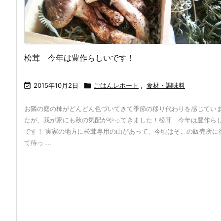
松茸 今年は豊作らしいです！

2015年10月2日

ごはんレポート
,
食材・調味料
お隣の庭の柿がどんどん色づいてきて季節の移り代わりを感じてい
たが、我が家にも秋の気配がやってきました！松茸 今年は豊作ら
です！ 実家の地方に松茸専用の山があって、今頃はそこの販売所に
て待っ ...