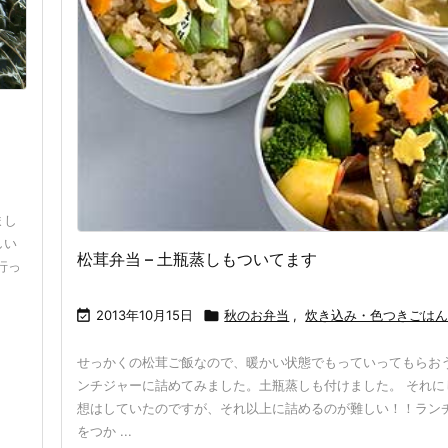
まし
しい
松茸弁当 – 土瓶蒸しもついてます
行っ

2013年10月15日

秋のお弁当
,
炊き込み・色つきごは
せっかくの松茸ご飯なので、暖かい状態でもっていってもらお
ンチジャーに詰めてみました。土瓶蒸しも付けました。 それに
想はしていたのですが、それ以上に詰めるのが難しい！！ラン
をつか ...