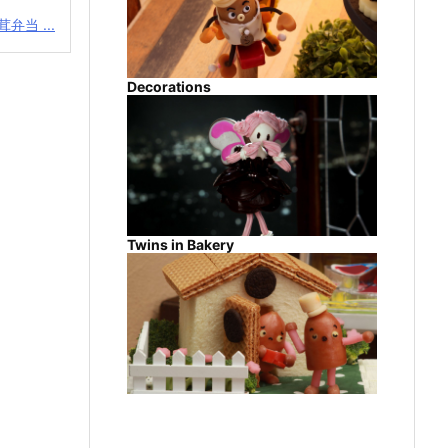
弁当 ...
Decorations
Twins in Bakery