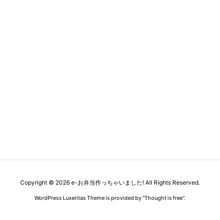
Copyright ©
2026
e-お弁当作っちゃいました!
All Rights Reserved.
WordPress Luxeritas Theme is provided by "
Thought is free
".