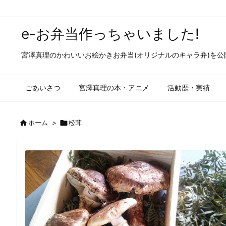
e-お弁当作っちゃいました!
宮澤真理のかわいいお絵かきお弁当(オリジナルのキャラ弁)を
ごあいさつ
宮澤真理の本・アニメ
活動歴・実績

ホーム
>

松茸