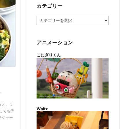
カテゴリー
カ
テ
ゴ
リ
ー
アニメーション
こにぎりくん
ん
うと、ラ
Waltz
しても予
チジャー