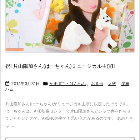
祝! 片山陽加さん(はーちゃん)ミュージカル主演!!

2014年3月31日

かまぼこ・はんぺん
,
お弁当
,
人物
,
昆布
,
ハム
片山陽加さん(はーちゃん)がミュージカル主演に決定したそうです。
はーちゃんは、AKB映像センターで片山陽加さんとジャケ弁を作らせ
ていただいたので、AKB48の中でも思い入れがあるのです。 あのとき
は ...