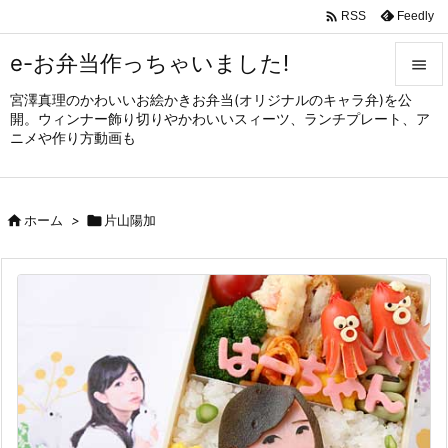

Feedly
RSS
e-お弁当作っちゃいました!

宮澤真理のかわいいお絵かきお弁当(オリジナルのキャラ弁)を公

開。ウィンナー飾り切りやかわいいスィーツ、ランチプレート、ア
メニュ
ニメや作り方動画も

サイド


ホーム
>

片山陽加
前へ

次へ

検索