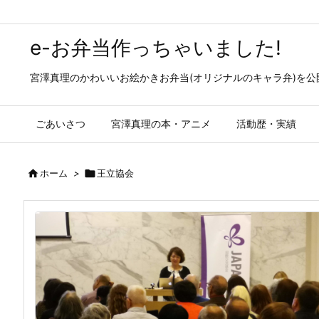
e-お弁当作っちゃいました!
宮澤真理のかわいいお絵かきお弁当(オリジナルのキャラ弁)を
ごあいさつ
宮澤真理の本・アニメ
活動歴・実績

ホーム
>

王立協会