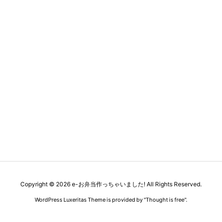
Copyright ©
2026
e-お弁当作っちゃいました!
All Rights Reserved.
WordPress Luxeritas Theme is provided by "
Thought is free
".