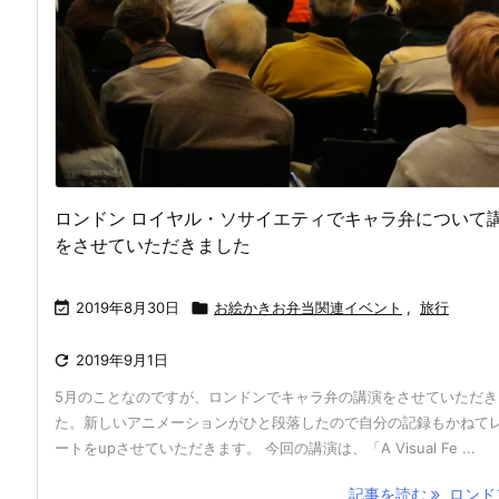
ロンドン ロイヤル・ソサイエティでキャラ弁について
をさせていただきました

2019年8月30日

お絵かきお弁当関連イベント
,
旅行

2019年9月1日
5月のことなのですが、ロンドンでキャラ弁の講演をさせていただき
た。新しいアニメーションがひと段落したので自分の記録もかねて
ートをupさせていただきます。 今回の講演は、「A Visual Fe ...
記事を読む
ロンドン 