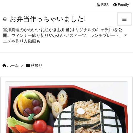

Feedly
RSS
e-お弁当作っちゃいました!

宮澤真理のかわいいお絵かきお弁当(オリジナルのキャラ弁)を公

開。ウィンナー飾り切りやかわいいスィーツ、ランチプレート、ア
メニュ
ニメや作り方動画も

サイド


ホーム
>

秋祭り
前へ

次へ

検索