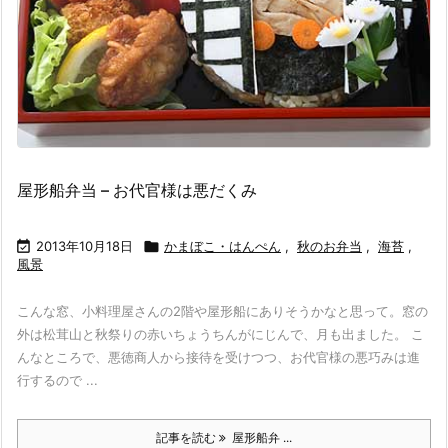
屋形船弁当 – お代官様は悪だくみ

2013年10月18日

かまぼこ・はんぺん
,
秋のお弁当
,
海苔
,
風景
こんな窓、小料理屋さんの2階や屋形船にありそうかなと思って。窓の
外は松茸山と秋祭りの赤いちょうちんがにじんで、月も出ました。 こ
んなところで、悪徳商人から接待を受けつつ、お代官様の悪巧みは進
行するので ...
記事を読む
屋形船弁 ...