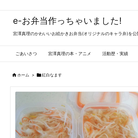
e-お弁当作っちゃいました!
宮澤真理のかわいいお絵かきお弁当(オリジナルのキャラ弁)を
ごあいさつ
宮澤真理の本・アニメ
活動歴・実績

ホーム
>

紅白なます