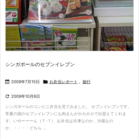
シンガポールのセブンイレブン

2009年7月15日

お弁当レポート
,
旅行

2009年10月6日
シンガポールのコンビニ弁当を見てみました。 セブンイレブンです。
常夏の国のセブンイレブンにも肉まんがホカホカで出迎えてくれま
す。いやーーーん（Ｔ-Ｔ） お弁当は冷凍なのか、冷蔵なの
か、・・・・どちら ...