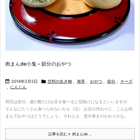
肉まんde小鬼 – 節分のおやつ

2014年2月2日

空想の生き物
,
海苔
,
おやつ
,
節分
,
チーズ
,
にんじん
明日は節分。歳の数だけお豆を食べると厄除けになるといいますが、
そんなにたくさん食べられないかも（泣） お豆の代わりに、こんな肉
まんでおやつはどうでしょう。 それとも、恵方巻きのかわりかな。
記事を読む
肉まんde ...