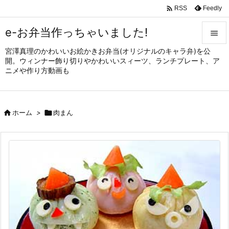

Feedly
RSS
e-お弁当作っちゃいました!

宮澤真理のかわいいお絵かきお弁当(オリジナルのキャラ弁)を公

開。ウィンナー飾り切りやかわいいスィーツ、ランチプレート、ア
メニュ
ニメや作り方動画も

サイド


ホーム
>

肉まん
前へ

次へ

検索