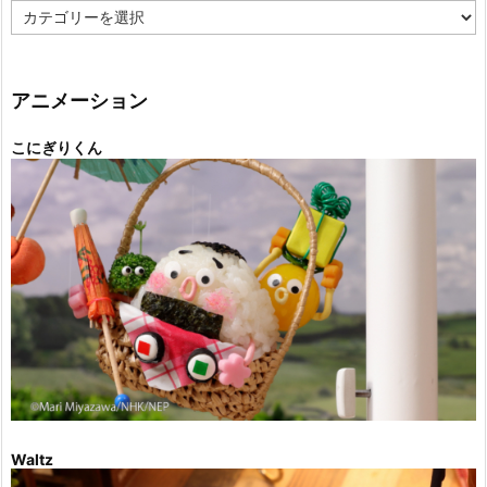
カ
テ
ゴ
リ
ー
アニメーション
こにぎりくん
Waltz