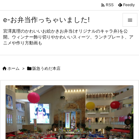

Feedly
RSS
e-お弁当作っちゃいました!

宮澤真理のかわいいお絵かきお弁当(オリジナルのキャラ弁)を公

開。ウィンナー飾り切りやかわいいスィーツ、ランチプレート、ア
メニュ
ニメや作り方動画も

サイド


ホーム
>

阪急うめだ本店
前へ

次へ

検索