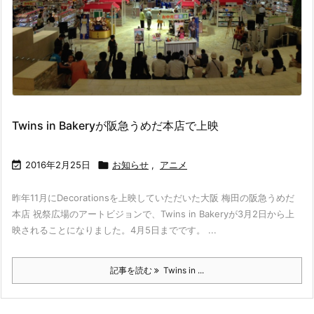
Twins in Bakeryが阪急うめだ本店で上映

2016年2月25日

お知らせ
,
アニメ
昨年11月にDecorationsを上映していただいた大阪 梅田の阪急うめだ
本店 祝祭広場のアートビジョンで、Twins in Bakeryが3月2日から上
映されることになりました。4月5日までです。 ...
記事を読む
Twins in ...