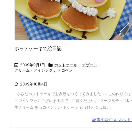
ホットケーキで絵日記

2009年9月1日

ホットケーキ
,
デザート
,
クリーム・アイシング
,
デコペン

2009年10月4日
小さなホットケーキでお友達をつくってみました～♪ この作り方は
ョンインフォにございますので、ご覧ください。 マーブルチョコレ
生クリーム チョコペン ホットケーキ もうひとつは風 ...
記事を読む
ホットケ 