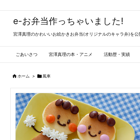
e-お弁当作っちゃいました!
宮澤真理のかわいいお絵かきお弁当(オリジナルのキャラ弁)を
ごあいさつ
宮澤真理の本・アニメ
活動歴・実績

ホーム
>

風車