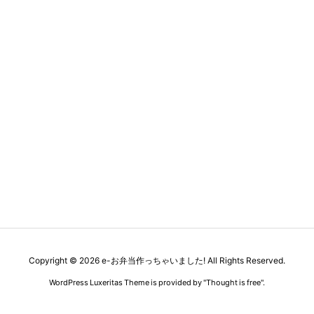
Copyright ©
2026
e-お弁当作っちゃいました!
All Rights Reserved.
WordPress Luxeritas Theme is provided by "
Thought is free
".