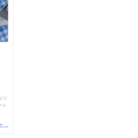
ピジ
ート
...