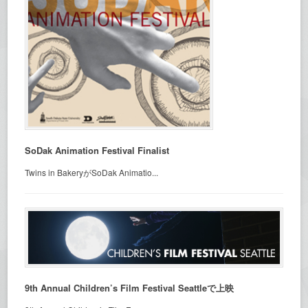
SoDak Animation Festival Finalist
Twins in BakeryがSoDak Animatio...
9th Annual Children’s Film Festival Seattleで上映