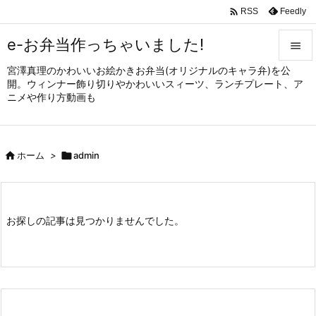

Feedly
RSS
e-お弁当作っちゃいました!

宮澤真理のかわいいお絵かきお弁当(オリジナルのキャラ弁)を公

開。ウィンナー飾り切りやかわいいスィーツ、ランチプレート、ア
メニュ
ニメや作り方動画も

サイド


ホーム
>

admin
前へ

次へ

お探しの記事は見つかりませんでした。
検索