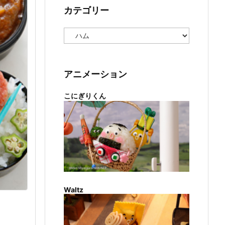
カテゴリー
カ
テ
ゴ
リ
ー
アニメーション
こにぎりくん
Waltz