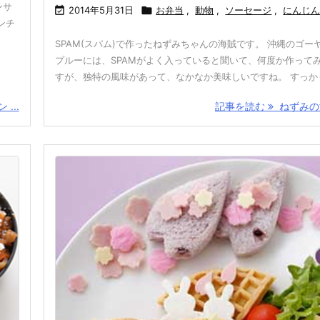
ンサ

2014年5月31日

お弁当
,
動物
,
ソーセージ
,
にんじ
ンチ
SPAM(スパム)で作ったねずみちゃんの海賊です。 沖縄のゴー
プルーには、SPAMがよく入っていると聞いて、何度か作って
すが、独特の風味があって、なかなか美味しいですね。 すっかりお
...
記事を読む
ねずみの