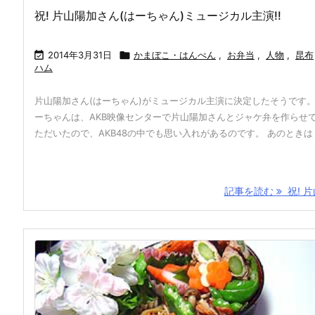
祝! 片山陽加さん(はーちゃん)ミュージカル主演!!

2014年3月31日

かまぼこ・はんぺん
,
お弁当
,
人物
,
昆布
ハム
片山陽加さん(はーちゃん)がミュージカル主演に決定したそうです。
ーちゃんは、AKB映像センターで片山陽加さんとジャケ弁を作らせ
ただいたので、AKB48の中でも思い入れがあるのです。 あのときは .
記事を読む
祝! 片山