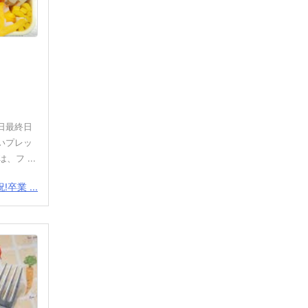
日最終日
いプレッ
フ ...
!卒業 ...