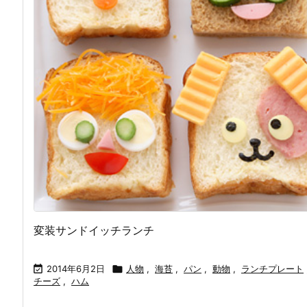
変装サンドイッチランチ

2014年6月2日

人物
,
海苔
,
パン
,
動物
,
ランチプレート
チーズ
,
ハム