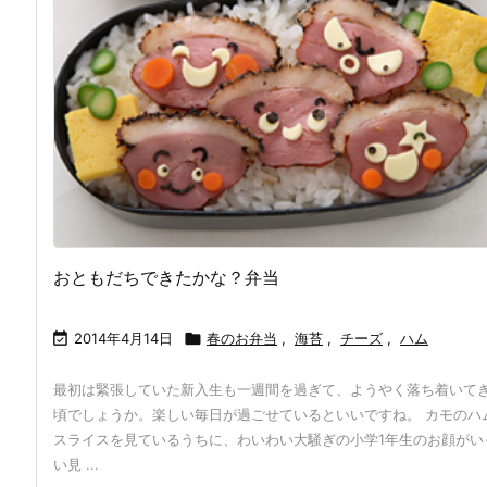
おともだちできたかな？弁当

2014年4月14日

春のお弁当
,
海苔
,
チーズ
,
ハム
最初は緊張していた新入生も一週間を過ぎて、ようやく落ち着いて
頃でしょうか。楽しい毎日が過ごせているといいですね。 カモのハ
スライスを見ているうちに、わいわい大騒ぎの小学1年生のお顔がい
い見 ...