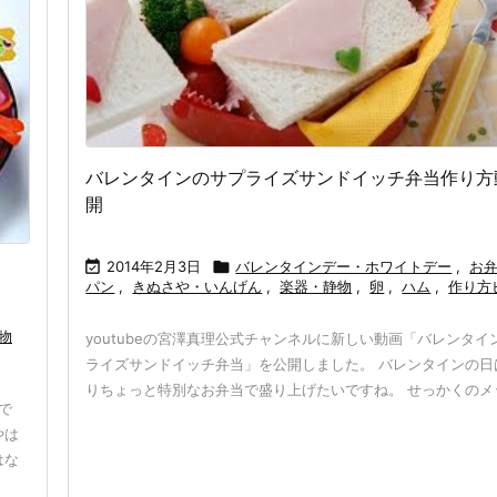
バレンタインのサプライズサンドイッチ弁当作り方
開

2014年2月3日

バレンタインデー・ホワイトデー
,
お
パン
,
きぬさや・いんげん
,
楽器・静物
,
卵
,
ハム
,
作り方
物
youtubeの宮澤真理公式チャンネルに新しい動画「バレンタイ
ライズサンドイッチ弁当」を公開しました。 バレンタインの日
りちょっと特別なお弁当で盛り上げたいですね。 せっかくのメッセ
で
やは
はな