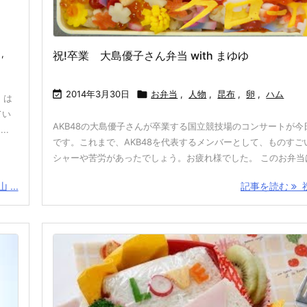
,
祝!卒業 大島優子さん弁当 with まゆゆ

2014年3月30日

お弁当
,
人物
,
昆布
,
卵
,
ハム
 は
てい
AKB48の大島優子さんが卒業する国立競技場のコンサートが今
..
です。これまで、AKB48を代表するメンバーとして、ものすご
シャーや苦労があったでしょう。お疲れ様でした。 このお弁当は、
 ...
記事を読む
祝