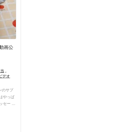
動画公
弁当
,
ビデオ
ンのサプ
はやっぱ
ー ...