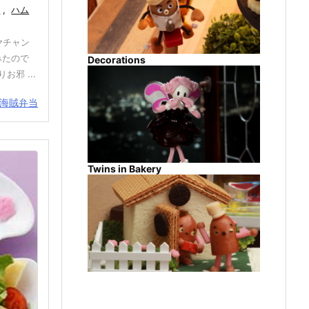
ん
,
ハム
ヤチャン
みたので
Decorations
邪 ...
海賊弁当
Twins in Bakery