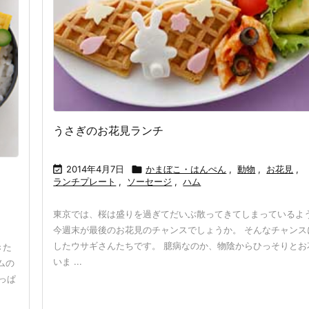
うさぎのお花見ランチ

2014年4月7日

かまぼこ・はんぺん
,
動物
,
お花見
,
ランチプレート
,
ソーセージ
,
ハム
東京では、桜は盛りを過ぎてだいぶ散ってきてしまっているよ
今週末が最後のお花見のチャンスでしょうか。 そんなチャンス
したウサギさんたちです。 臆病なのか、物陰からひっそりとお
きた
いま ...
ムの
っぱ