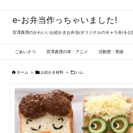
e-お弁当作っちゃいました!
宮澤真理のかわいいお絵かきお弁当(オリジナルのキャラ弁)を
ごあいさつ
宮澤真理の本・アニメ
活動歴・実績

ホーム
>

お絵かき材料
>

ハム