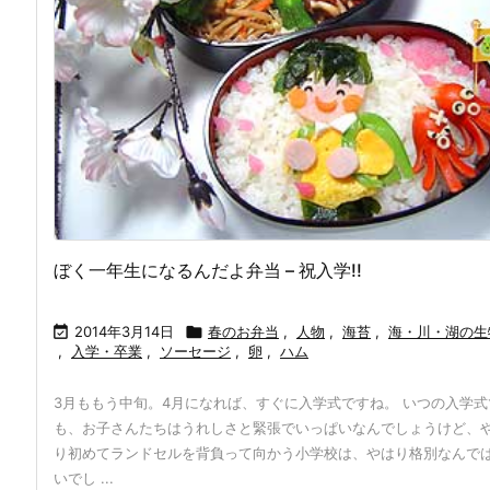
ぼく一年生になるんだよ弁当 – 祝入学!!

2014年3月14日

春のお弁当
,
人物
,
海苔
,
海・川・湖の生
,
入学・卒業
,
ソーセージ
,
卵
,
ハム
3月ももう中旬。4月になれば、すぐに入学式ですね。 いつの入学式
も、お子さんたちはうれしさと緊張でいっぱいなんでしょうけど、
り初めてランドセルを背負って向かう小学校は、やはり格別なんで
いでし ...