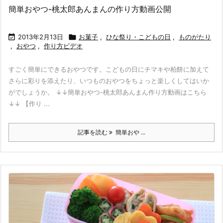
簡単おやつ-桃太郎あんまんの作り方動画公開

2013年2月13日

お菓子
,
ひな祭り・こどもの日
,
ものがたり
,
おやつ
,
作り方ビデオ
すごく簡単にできるおやつです。こどもの日にチマキや柏餅に加えて
さらに彩りを添えたり、いつものおやつをちょっと楽しくしてはいか
がでしょうか。 ↓↓簡単おやつ-桃太郎あんまん作り方動画はこちら
↓↓ 【作り ...
記事を読む
簡単おや ...