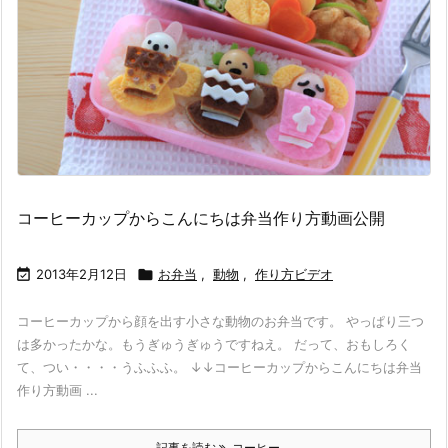
コーヒーカップからこんにちは弁当作り方動画公開

2013年2月12日

お弁当
,
動物
,
作り方ビデオ
コーヒーカップから顔を出す小さな動物のお弁当です。 やっぱり三つ
は多かったかな。もうぎゅうぎゅうですねえ。 だって、おもしろく
て、つい・・・・うふふふ。 ↓↓コーヒーカップからこんにちは弁当
作り方動画 ...
記事を読む
コーヒー ...