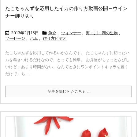
たこちゃんずを応用したイカの作り方動画公開 – ウイン
ナー飾り切り

2013年2月15日

魚介
,
ウィンナー
,
海・川・湖の生物
,
ソーセージ
,
ハム
,
作り方ビデオ
たこちゃんずを応用して作るいかさんです。 たこちゃんずに切ったハ
ムを蒔きつけるだけなので、とっても簡単。 お弁当がちょっとさびし
いけど、あまり時間がない、なんてときにワンポイントキャラを置く
だけで、ち ...
記事を読む
たこちゃ ...