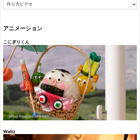
カ
テ
ゴ
リ
ー
アニメーション
こにぎりくん
Waltz