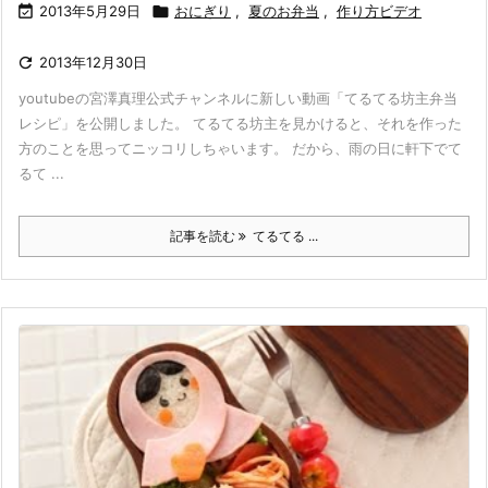

2013年5月29日

おにぎり
,
夏のお弁当
,
作り方ビデオ

2013年12月30日
youtubeの宮澤真理公式チャンネルに新しい動画「てるてる坊主弁当
レシピ」を公開しました。 てるてる坊主を見かけると、それを作った
方のことを思ってニッコリしちゃいます。 だから、雨の日に軒下でて
るて ...
記事を読む
てるてる ...