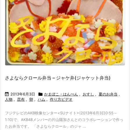
さよならクロール弁当 – ジャケ弁(ジャケット弁当)

2013年6月3日

かまぼこ・はんぺん
,
おすし
,
夏のお弁当
,
人物
,
昆布
,
卵
,
ハム
,
作り方ビデオ
フジテレビのAKB映像センター<SUナイト>(2013年6月3日0:55～
1:10)で、AKB48メンバーの片山陽加さんとのコラボレーションで作っ
たお弁当です。 「さよならクロール」のジャ ...