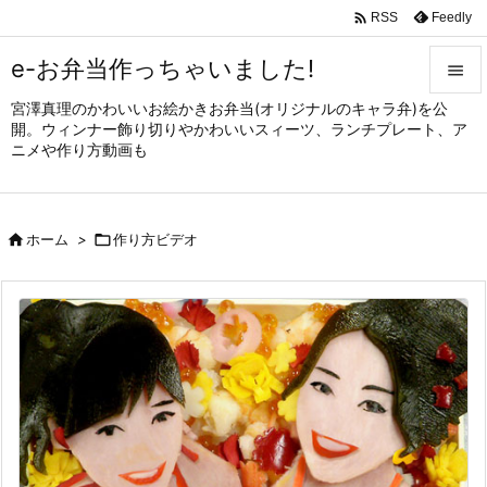

Feedly
RSS
e-お弁当作っちゃいました!

宮澤真理のかわいいお絵かきお弁当(オリジナルのキャラ弁)を公

開。ウィンナー飾り切りやかわいいスィーツ、ランチプレート、ア
メニュ
ニメや作り方動画も

サイド


ホーム
>

作り方ビデオ
前へ

次へ

検索