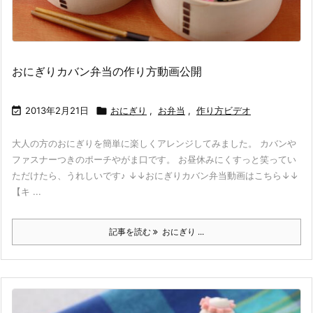
おにぎりカバン弁当の作り方動画公開

2013年2月21日

おにぎり
,
お弁当
,
作り方ビデオ
大人の方のおにぎりを簡単に楽しくアレンジしてみました。 カバンや
ファスナーつきのポーチやがま口です。 お昼休みにくすっと笑ってい
ただけたら、うれしいです♪ ↓↓おにぎりカバン弁当動画はこちら↓↓
【キ ...
記事を読む
おにぎり ...