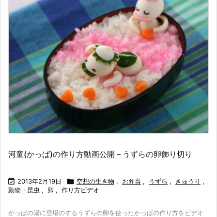
河童(かっぱ)の作り方動画公開 – うずらの卵飾り切り

2013年2月19日

空想の生き物
,
お弁当
,
うずら
,
きゅうり
,
動物・昆虫
,
卵
,
作り方ビデオ
かっぱの湯に登場のするうずらの卵を使ったかっぱの作り方をビデオ