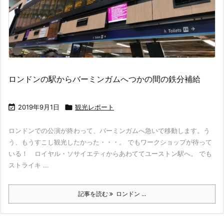
ロンドンの駅からバーミンガムへつかの間の鉄分補給

2019年9月1日

観光レポート
ロンドンでの公演が終わって、バーミンガムへ急いで移動します。う
う、もうすこし観光したかった・・・。 でもワークショップが待って
いる！ ロイヤル・ソサイエティからあわててユーストン駅へ。 でも
ストライキ ...
記事を読む
ロンドン ...