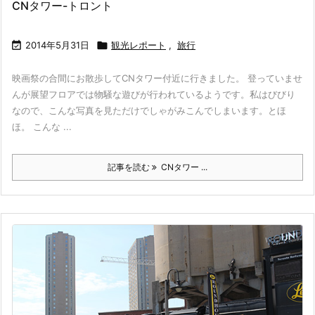
CNタワー-トロント

2014年5月31日

観光レポート
,
旅行
映画祭の合間にお散歩してCNタワー付近に行きました。 登っていませ
んが展望フロアでは物騒な遊びが行われているようです。私はびびり
なので、こんな写真を見ただけでしゃがみこんでしまいます。とほ
ほ。 こんな ...
記事を読む
CNタワー ...