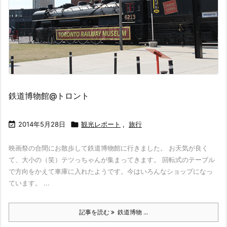
鉄道博物館@トロント

2014年5月28日

観光レポート
,
旅行
映画祭の合間にお散歩して鉄道博物館に行きました。 お天気が良く
て、大小の（笑）テツっちゃんが集まってきます。 回転式のテーブル
で方向をかえて車庫に入れたようです。今はいろんなショップになっ
ています。 ...
記事を読む
鉄道博物 ...