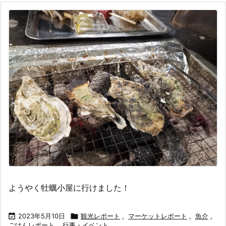
ようやく牡蠣小屋に行けました！

2023年5月10日

観光レポート
,
マーケットレポート
,
魚介
,
ごはんレポート
,
行事・イベント