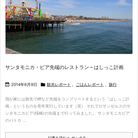
サンタモニカ・ピア先端のレストラン – はしっこ計画

2014年6月9日

観光レポート
,
ごはんレポート
,
旅行
我が家には旅先で岬など先端をコンプリートするという「はしっこ計
画」というものを長年実行しています（笑） それでロサンゼルスのサ
ンタモニカピア(桟橋)の先端まで行ってみました。 サンタモニカピア
のパトカ ...
記事を読む
サンタモ ...