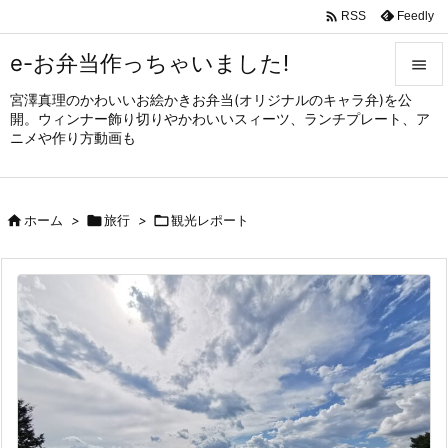

Feedly
RSS
e-お弁当作っちゃいました!

宮澤真理のかわいいお絵かきお弁当(オリジナルのキャラ弁)を公

開。ウィンナー飾り切りやかわいいスィーツ、ランチプレート、ア
メニュ
ニメや作り方動画も

サイド


ホーム
>

旅行
>

観光レポート
前へ

次へ

検索