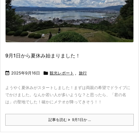
9月1日から夏休み始まりました！

2025年9月16日

観光レポート
,
旅行
ようやく夏休みがスタートしました！まずは両親の希望でドライブに
でかけました。なんか若い人が多いような？と思ったら、「君の名
は」の聖地でした！確かにメテオが降ってきそう！！
記事を読む
9月1日か ...