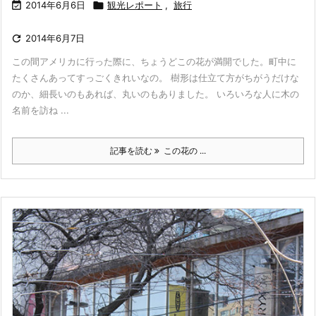

2014年6月6日

観光レポート
,
旅行

2014年6月7日
この間アメリカに行った際に、ちょうどこの花が満開でした。町中に
たくさんあってすっごくきれいなの。 樹形は仕立て方がちがうだけな
のか、細長いのもあれば、丸いのもありました。 いろいろな人に木の
名前を訪ね ...
記事を読む
この花の ...