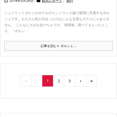

2014年5月26日

観光レポート
,
旅行
シュツトットガルトのホテルのエントランス脇で夜間に充電するポル
シェです。もちろん私が泊まったのはこんな立派なホテルじゃありま
せん。 こんなにそばを歩けちゃうの。 帰国後、調べてもらったとこ
ろ、「ポルシ ...
記事を読む
ポルシェ ...
«
‹
1
2
3
›
»