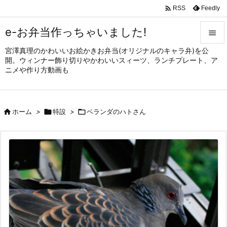

Feedly
RSS
e-お弁当作っちゃいました!

宮澤真理のかわいいお絵かきお弁当(オリジナルのキャラ弁)を公

開。ウィンナー飾り切りやかわいいスィーツ、ランチプレート、ア
メニュ
ニメや作り方動画も

サイド


ホーム
>

特設
>

ベランダのハトさん
前へ

次へ

検索