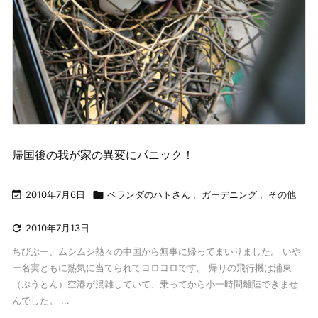
帰国後の我が家の異変にパニック！

2010年7月6日

ベランダのハトさん
,
ガーデニング
,
その他

2010年7月13日
ちびぶー、ムシムシ熱々の中国から無事に帰ってまいりました。 いや
ー名実ともに熱気に当てられてヨロヨロです。 帰りの飛行機は浦東
（ぷうとん）空港が混雑していて、乗ってから小一時間離陸できませ
んでした。 ...