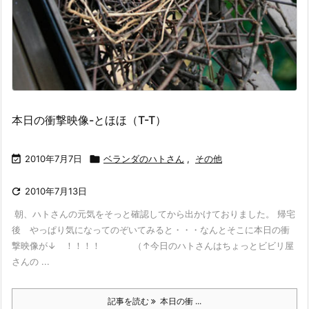
本日の衝撃映像-とほほ（T-T）

2010年7月7日

ベランダのハトさん
,
その他

2010年7月13日
朝、ハトさんの元気をそっと確認してから出かけておりました。 帰宅
後 やっぱり気になってのぞいてみると・・・なんとそこに本日の衝
撃映像が↓ ！！！！ （↑今日のハトさんはちょっとビビリ屋
さんの ...
記事を読む
本日の衝 ...