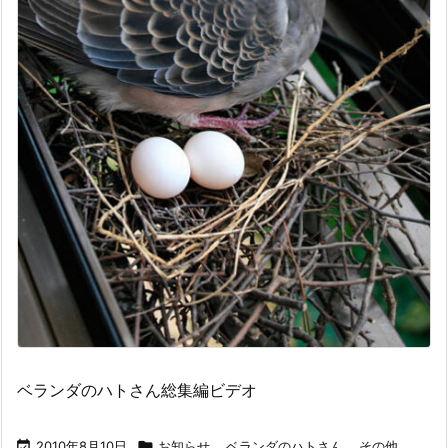
ベランダのハトさん総集編ビデオ

2010年8月10日

お知らせ
,
ベランダのハトさん
,
その他