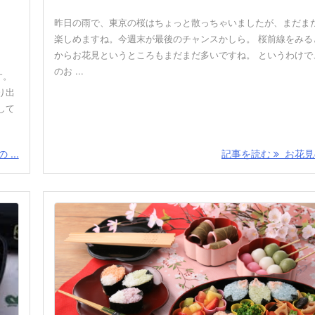
昨日の雨で、東京の桜はちょっと散っちゃいましたが、まだま
楽しめますね。今週末が最後のチャンスかしら。 桜前線をみる
からお花見というところもまだまだ多いですね。 というわけで
のお ...
す。
り出
して
...
記事を読む
お花見