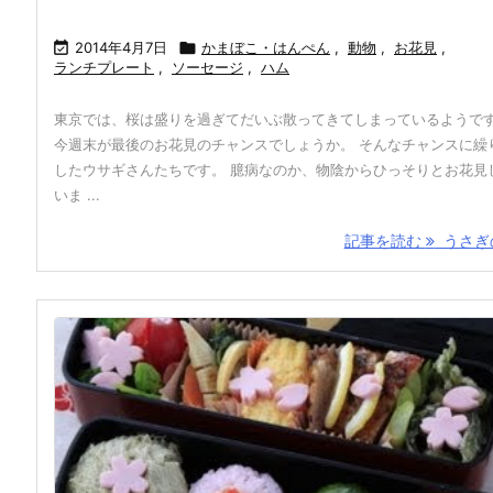

2014年4月7日

かまぼこ・はんぺん
,
動物
,
お花見
,
ランチプレート
,
ソーセージ
,
ハム
東京では、桜は盛りを過ぎてだいぶ散ってきてしまっているようで
今週末が最後のお花見のチャンスでしょうか。 そんなチャンスに繰
したウサギさんたちです。 臆病なのか、物陰からひっそりとお花見
いま ...
記事を読む
うさぎの 