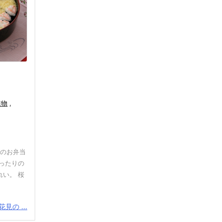
植物
,
見のお弁当
ったりの
い。 桜
見の ...