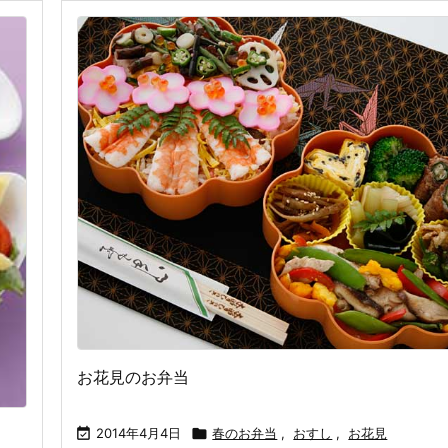
お花見のお弁当

2014年4月4日

春のお弁当
,
おすし
,
お花見