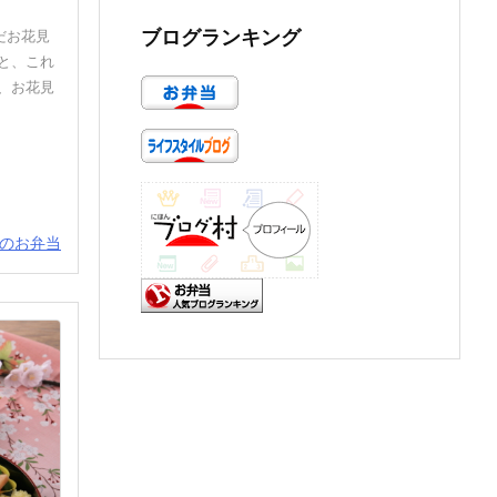
ブログランキング
だお花見
と、これ
、お花見
のお弁当