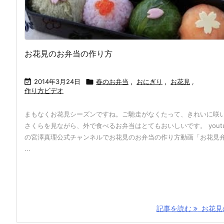
お花見のお弁当の作り方

2014年3月24日

春のお弁当
,
おにぎり
,
お花見
,
作り方ビデオ
まもなくお花見シーズンですね。ご馳走がなくたって、きれいに咲
さくらを見ながら、外で食べるお弁当はとてもおいしいです。 youtu
の宮澤真理公式チャンネルでお花見のお弁当の作り方動画「お花見
...
記事を読む
お花見の 