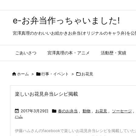
e-お弁当作っちゃいました!
宮澤真理のかわいいお絵かきお弁当(オリジナルのキャラ弁)を
ごあいさつ
宮澤真理の本・アニメ
活動歴・実績

ホーム
>

行事・イベント
>

お花見
楽しいお花見弁当レシピ掲載

2017年3月29日

春のお弁当
,
動物
,
お花見
,
ソーセージ
,
ハム
伊藤ハムさんのfacebookで楽しいお花見弁当レシピを掲載していた