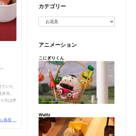
カテゴリー
カ
テ
ゴ
リ
ー
アニメーション
こにぎりくん
苔
,
せていた
見弁当」
作り方は伊
Waltz
係長 ...