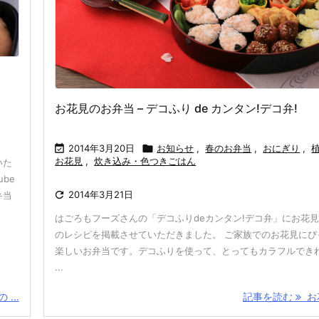
お花見のお弁当 – デコふり de カンタン!デコ弁!

2014年3月20日

お知らせ
,
春のお弁当
,
おにぎり
,
お花見
,
炊き込み・色つきごはん
いた
be

2014年3月21日
弁当
はごろもフーズさんの「デコふりdeカンタン!デコ弁」にお花
のレシピを掲載させていただきました。 ご家族でのお花見にぴ
楽しいお弁当です。デコふりを使って、とってもカラフルできれ
...
...
記事を読む
お花