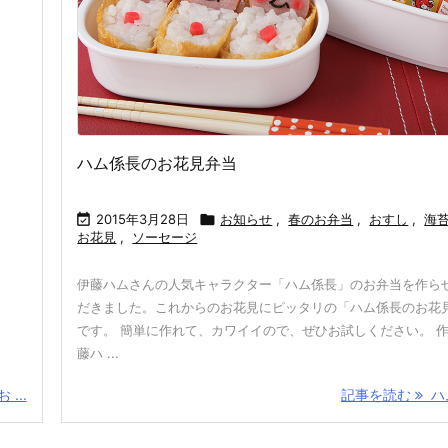
ハム係長のお花見弁当

2015年3月28日

お知らせ
,
春のお弁当
,
おすし
,
海
お花見
,
ソーセージ
伊藤ハムさんの人気キャラクター「ハム係長」のお弁当を作ら
だきました。これからのお花見にピッタリの「ハム係長のお花
です。 簡単に作れて、カワイイので、ぜひお試しください。 
藤ハ ...
...
記事を読む
ハム