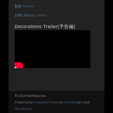
監督 Director
お問い合わせ Contact
Decorations Trailer(予告編)
© 2026 MariMiyazwa
Powered by
Pinboard Theme
by
One Designs
and
WordPress