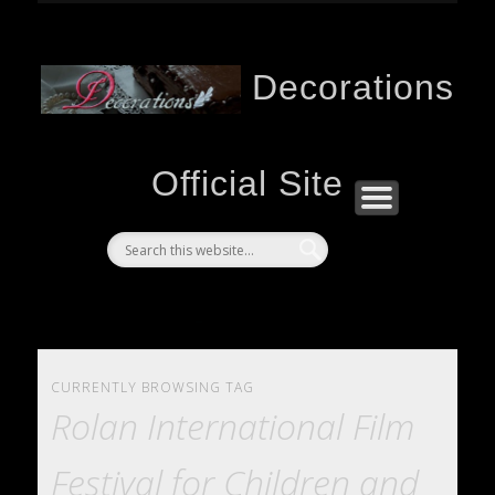
入賞・上映 AWARD, SCREENING
お問い合わせ CONTACT
作品について ABOUT
監督 DIRECTOR
Decorations
Official Site
CURRENTLY BROWSING TAG
Rolan International Film
Festival for Children and